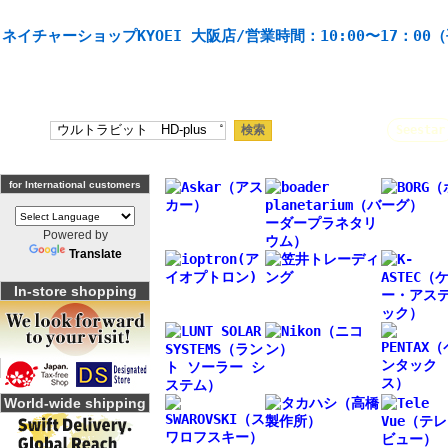
天体望遠鏡や本格双眼鏡、 天体観測・バードウオッチング機材の製造・販売。協栄産業株式会社。
ネイチャーショップKYOEI 大阪店/営業時間：10:00〜17：00
人気キーワード：
Seestar
for International customers
Powered by
Translate
In-store shopping
World-wide shipping