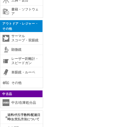
三脚・雲台
書籍・ソフトウェ
ア
アウトドア・レジャー・
その他
サーマル
スコープ・双眼鏡
顕微鏡
レーザー距離計・
スピードガン
単眼鏡・ルーペ
その他
中古品
中古/在庫処分品
送料/代引手数料/配達日
時/お支払方法について