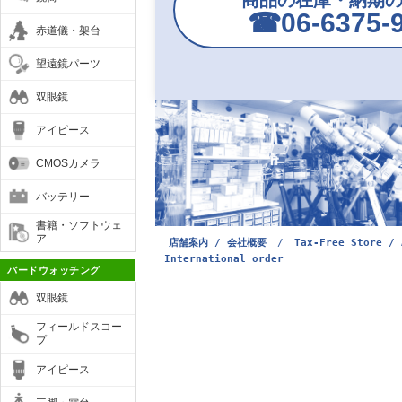
商品の在庫・納期
☎︎06-6375-
赤道儀・架台
望遠鏡パーツ
双眼鏡
アイピース
CMOSカメラ
バッテリー
書籍・ソフトウェ
ア
店舗案内 / 会社概要
/
Tax-Free Store / 
International order
バードウォッチング
双眼鏡
フィールドスコー
プ
アイピース