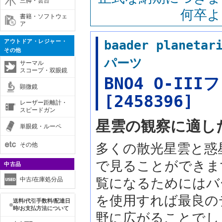
三脚・雲台
何卒よ
書籍・ソフトウェ
ア
アウトドア・レジャー・
baader plan
その他
パーツ
サーマル
スコープ・双眼鏡
BNO4 O-II
顕微鏡
[2458396]
レーザー距離計・
スピードガン
星雲の観察に適し
単眼鏡・ルーペ
多くの散光星雲と惑
その他
で見ることができま
中古品
覧になるためにはバ
中古/在庫処分品
を使用すれば最良の
送料/代引手数料/配達日
時/お支払方法について
野に広がることでし