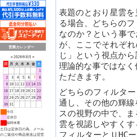
表題のとおり星雲を
る場合、どちらのフ
なのか？という事で
が、ここでそれぞれ
営業カレンダー
じ」という視点から
＜
2026年8月
＞
理論的な事ではなく
日
月
火
水
木
金
土
1
ただきます。
2
3
4
5
6
7
8
9
10
11
12
13
14
15
どちらのフィルター
16
17
18
19
20
21
22
23
24
25
26
27
28
29
通し、その他の輝線
30
31
スの視野の中で、ま
今日
定休日
雲を視認しやすくす
臨時休業
土日は定休日の為、メール
フィルターとＵHC
のご返信や商品発送は翌営