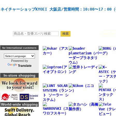
天体望遠鏡や本格双眼鏡、 天体観測・バードウオッチング機材の製造・販売。協栄産業株式会社。
ネイチャーショップKYOEI 大阪店/営業時間：10:00〜17：00
人気キーワード：
Seestar
for International customers
Powered by
Translate
In-store shopping
World-wide shipping