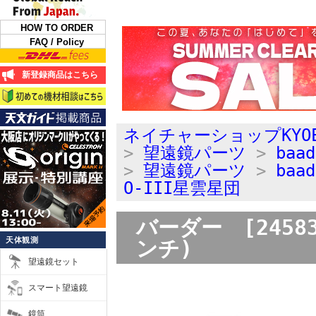
HOW TO ORDER
FAQ / Policy
新登録商品はこちら
ネイチャーショップKYO
>
望遠鏡パーツ
>
ba
>
望遠鏡パーツ
>
ba
O-III星雲星団
バーダー [24583
天体観測
ンチ)
望遠鏡セット
スマート望遠鏡
鏡筒