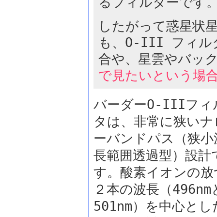
るフィルターです
したがって惑星状
も、O-III フ
合や、星雲やバッ
で見たいという場
バーダーO-IIIフィ
タは、非常に狭いナ
ーバンドパス（狭小
長範囲透過型）設計
す。酸素イオンの放
２本の波長（496nm
501nm）を中心とし