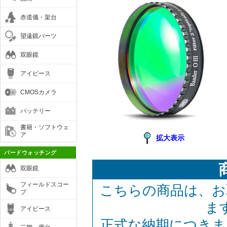
赤道儀・架台
望遠鏡パーツ
双眼鏡
アイピース
CMOSカメラ
バッテリー
書籍・ソフトウェ
ア
拡大表示
バードウォッチング
双眼鏡
フィールドスコー
こちらの商品は、お
プ
ま
アイピース
正式な納期につきま