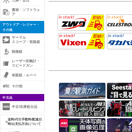
三脚・雲台
書籍・ソフトウェ
ア
アウトドア・レジャー・
その他
サーマル
スコープ・双眼鏡
顕微鏡
レーザー距離計・
スピードガン
単眼鏡・ルーペ
その他
中古品
中古/在庫処分品
送料/代引手数料/配達日
時/お支払方法について