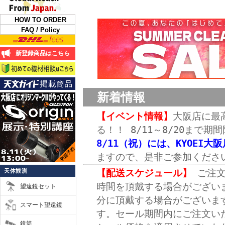
HOW TO ORDER
FAQ / Policy
新登録商品はこちら
新着情報
【イベント情報】
大阪店に最
る！！ 8/11～8/20まで期
8/11（祝）には、KYOEI大
ますので、是非ご参加くださ
【配送スケジュール】
ご注文
天体観測
時間を頂戴する場合がござい
望遠鏡セット
分に頂戴する場合がございま
スマート望遠鏡
す。セール期間内にご注文い
鏡筒