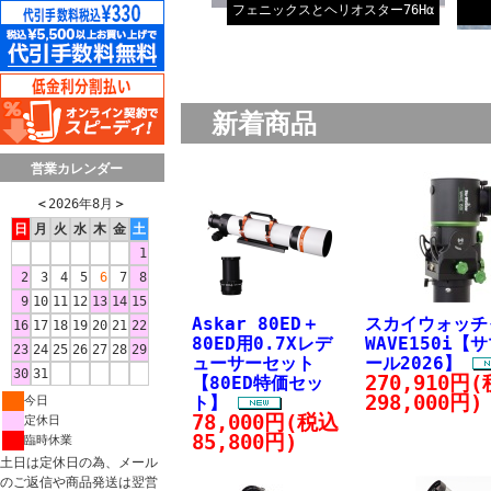
フェニックスとヘリオスター76Hα
新着商品
営業カレンダー
＜
2026年8月
＞
日
月
火
水
木
金
土
1
2
3
4
5
6
7
8
9
10
11
12
13
14
15
Askar 80ED＋
スカイウォッ
16
17
18
19
20
21
22
80ED用0.7Xレデ
WAVE150i【
23
24
25
26
27
28
29
ューサーセット
ール2026】
30
31
270,910円
【80ED特価セッ
298,000円)
ト】
今日
78,000円(税込
定休日
85,800円)
臨時休業
土日は定休日の為、メール
のご返信や商品発送は翌営