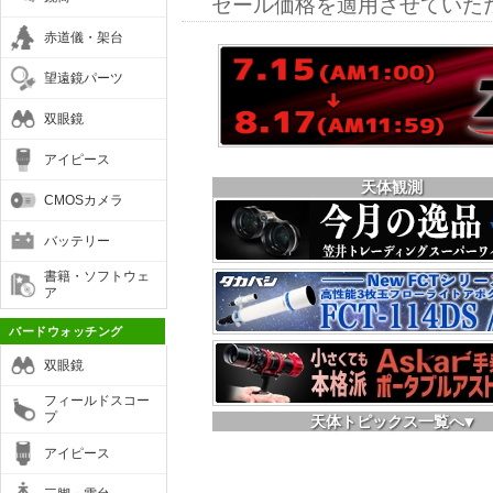
セール価格を適用させていた
赤道儀・架台
望遠鏡パーツ
双眼鏡
アイピース
天体観測
CMOSカメラ
バッテリー
書籍・ソフトウェ
ア
バードウォッチング
双眼鏡
フィールドスコー
プ
天体トピックス一覧へ▼
アイピース