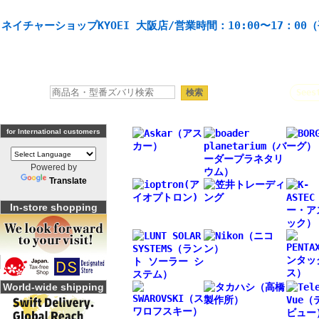
天体望遠鏡や本格双眼鏡、 天体観測・バードウオッチング機材の製造・販売。協栄産業株式会社。
ネイチャーショップKYOEI 大阪店/営業時間：10:00〜17：00
人気キーワード：
Sees
for International customers
Powered by
Translate
In-store shopping
World-wide shipping