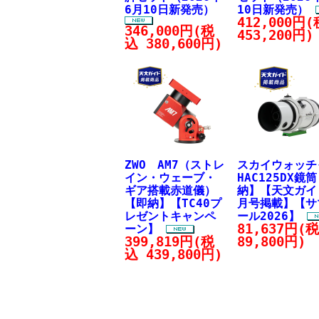
6月10日新発売）
10日新発売）
412,000円
346,000円(税
453,200円)
込 380,600円)
ZWO AM7（ストレ
スカイウォッ
イン・ウェーブ・
HAC125DX鏡
ギア搭載赤道儀）
納】【天文ガイ
【即納】【TC40プ
月号掲載】【サ
レゼントキャンペ
ール2026】
81,637円(
ーン】
399,819円(税
89,800円)
込 439,800円)