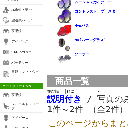
ムーン＆スカイグロー
赤道儀・架台
コントラスト・ブースター
望遠鏡パーツ
H-αパス
双眼鏡
ND(ムーングラス)
アイピース
CMOSカメラ
ソーラー
バッテリー
書籍・ソフトウェ
ア
商品一覧
バードウォッチング
並び順：
双眼鏡
説明付き
/ 写真の
フィールドスコー
1件～2件 （全2件）
プ
アイピース
このページからまと