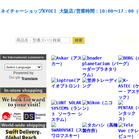
天体望遠鏡や本格双眼鏡、 天体観測・バードウオッチング機材の製造・販売。協栄産業株式会社。
ネイチャーショップKYOEI 大阪店/営業時間：10:00〜17：00
人気キーワード：
Seestar
for International customers
Powered by
Translate
In-store shopping
World-wide shipping