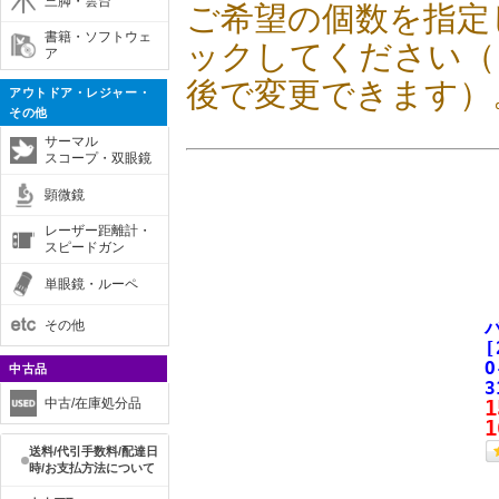
三脚・雲台
ご希望の個数を指定
書籍・ソフトウェ
ックしてください（
ア
後で変更できます）
アウトドア・レジャー・
その他
サーマル
スコープ・双眼鏡
顕微鏡
レーザー距離計・
スピードガン
単眼鏡・ルーペ
その他
[
O
中古品
3
中古/在庫処分品
1
1
送料/代引手数料/配達日
時/お支払方法について