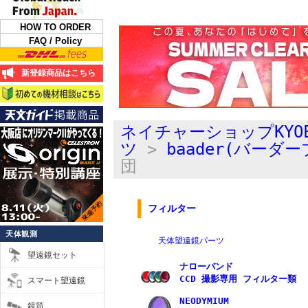
HOW TO ORDER
FAQ / Policy
新登録商品はこちら
ネイチャーショップKYO
ツ
>
baader(バーダ
団
フィルター
天体観測
天体望遠鏡パーツ
望遠鏡セット
ナローバンド
CCD 撮影専用 フィルター類
スマート望遠鏡
NEODYMIUM
鏡筒