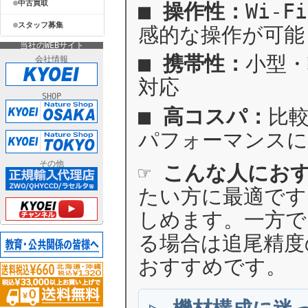
中古買取
■
操作性：
Wi-
スタッフ募集
感的な操作が可能
当社のWEBサイト
■
携帯性：
小型
会社情報
対応
SHOP
■
高コスパ：
比
パフォーマンス
その他
☞
こんな人にお
たい方に最適です
しめます。一方で
る場合は追尾精
おすすめです。