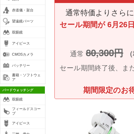
通常特価よりさら
赤道儀・架台
セール期間が 6月26
望遠鏡パーツ
双眼鏡
アイピース
80,300円
通常
（
CMOSカメラ
セール期間終了後、ま
バッテリー
書籍・ソフトウェ
ア
期間限定のお
バードウォッチング
双眼鏡
フィールドスコー
プ
アイピース