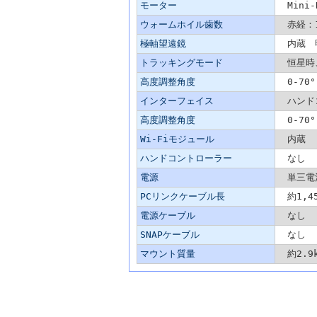
モーター
Mini-
ウォームホイル歯数
赤経：1
極軸望遠鏡
内蔵 明
トラッキングモード
恒星時
高度調整角度
0-70°
インターフェイス
ハンドコ
高度調整角度
0-70°
Wi-Fiモジュール
内蔵
ハンドコントローラー
なし
電源
単三電池
PCリンクケーブル長
約1,45
電源ケーブル
なし
SNAPケーブル
なし
マウント質量
約2.9