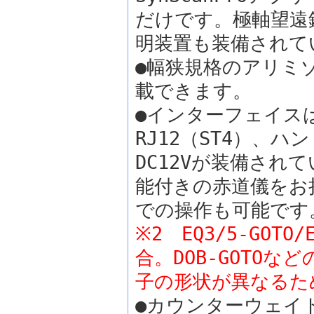
だけです。極軸望遠
明装置も装備されて
●幅狭規格のアリミ
載できます。
●インターフェイスは
RJ12（ST4）、
DC12Vが装備されて
能付きの赤道儀をお持
での操作も可能です
※2 EQ3/5-GO
合。DOB-GOTO
子の形状が異なるた
●カウンターウェイ