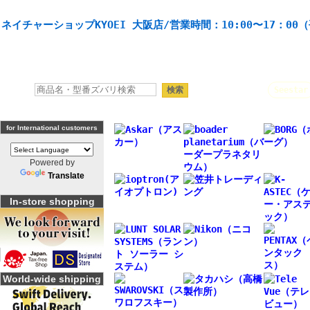
天体望遠鏡や本格双眼鏡、 天体観測・バードウオッチング機材の製造・販売。協栄産業株式会社。
ネイチャーショップKYOEI 大阪店/営業時間：10:00〜17：00
人気キーワード：
Seestar
for International customers
Powered by
Translate
In-store shopping
World-wide shipping