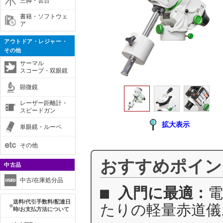
三脚・雲台
書籍・ソフトウェ
ア
アウトドア・レジャー・
その他
サーマル
スコープ・双眼鏡
顕微鏡
レーザー距離計・
スピードガン
拡大表示
単眼鏡・ルーペ
その他
おすすめポイン
中古品
中古/在庫処分品
■
入門に最適：
送料/代引手数料/配達日
たりの軽量赤道
時/お支払方法について