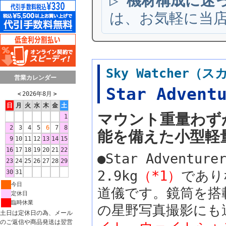
▷
機材構成に迷
は、お気軽に当
Sky Watcher
営業カレンダー
Star Adven
＜
2026年8月
＞
日
月
火
水
木
金
土
マウント重量わずか
1
2
3
4
5
6
7
8
能を備えた小型軽
9
10
11
12
13
14
15
16
17
18
19
20
21
22
●Star Advent
23
24
25
26
27
28
29
2.9kg
（*1）
であり
30
31
今日
道儀です。鏡筒を搭
定休日
臨時休業
の星野写真撮影にも
土日は定休日の為、メール
のご返信や商品発送は翌営