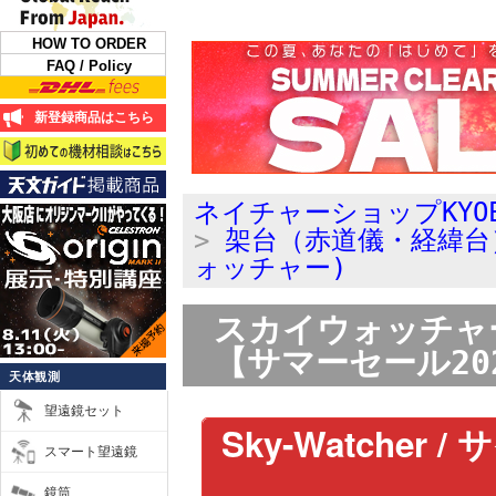
HOW TO ORDER
FAQ / Policy
新登録商品はこちら
ネイチャーショップKYO
>
架台（赤道儀・経緯台
ォッチャー)
スカイウォッチャー 
【サマーセール20
天体観測
望遠鏡セット
Sky-Watcher
スマート望遠鏡
鏡筒