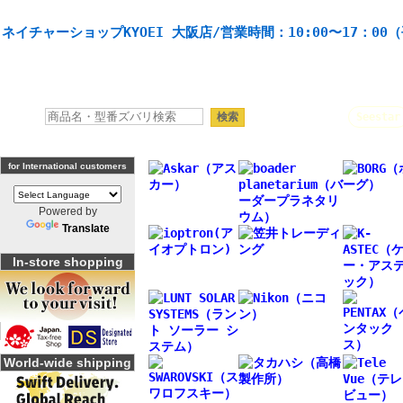
天体望遠鏡や本格双眼鏡、 天体観測・バードウオッチング機材の製造・販売。協栄産業株式会社。
ネイチャーショップKYOEI 大阪店/営業時間：10:00〜17：00
人気キーワード：
Seestar
for International customers
Powered by
Translate
In-store shopping
World-wide shipping