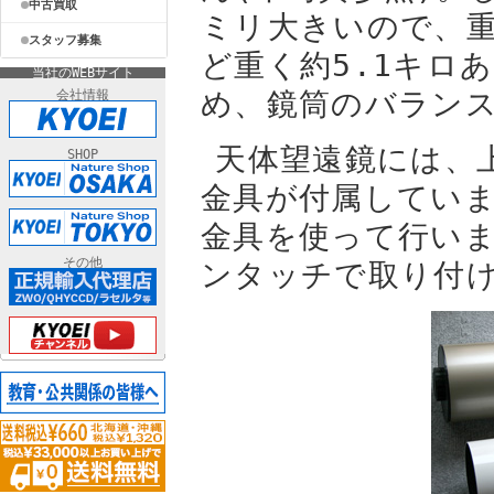
中古買取
ミリ大きいので、重さ
スタッフ募集
ど重く約5.1キロ
当社のWEBサイト
め、鏡筒のバラン
会社情報
天体望遠鏡には、
SHOP
金具が付属してい
金具を使って行い
その他
ンタッチで取り付