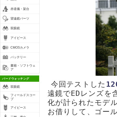
赤道儀・架台
望遠鏡パーツ
双眼鏡
アイピース
CMOSカメラ
バッテリー
書籍・ソフトウェ
ア
バードウォッチング
今回テストした
12
双眼鏡
遠鏡でEDレンズを
フィールドスコー
プ
化が計られたモデルで
アイピース
お借りして、ゴー