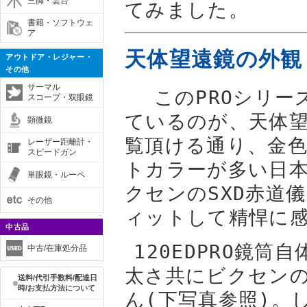
三脚・雲台
てみました。
書籍・ソフトウェ
ア
天体望遠鏡の外観
アウトドア・レジャー・
その他
サーマル
このPROシリー
スコープ・双眼鏡
ているのが、天体
顕微鏡
覧頂ける通り、金
レーザー距離計・
スピードガン
トカラーが多い日
単眼鏡・ルーペ
クセンのSXD赤道
その他
ィットして精悍に
中古品
120EDPRO鏡
中古/在庫処分品
太さ共にビクセンの
送料/代引手数料/配達日
時/お支払方法について
ん(下写真参照)。し