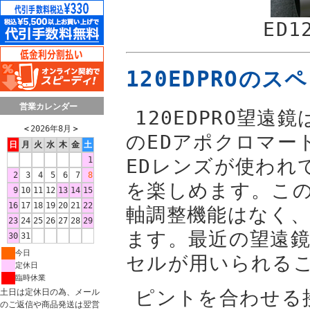
ED1
120EDPROのス
営業カレンダー
120EDPRO望遠鏡
＜
2026年8月
＞
のEDアポクロマー
日
月
火
水
木
金
土
1
EDレンズが使われ
2
3
4
5
6
7
8
を楽しめます。こ
9
10
11
12
13
14
15
16
17
18
19
20
21
22
軸調整機能はなく
23
24
25
26
27
28
29
ます。最近の望遠
30
31
今日
セルが用いられる
定休日
臨時休業
ピントを合わせる
土日は定休日の為、メール
のご返信や商品発送は翌営