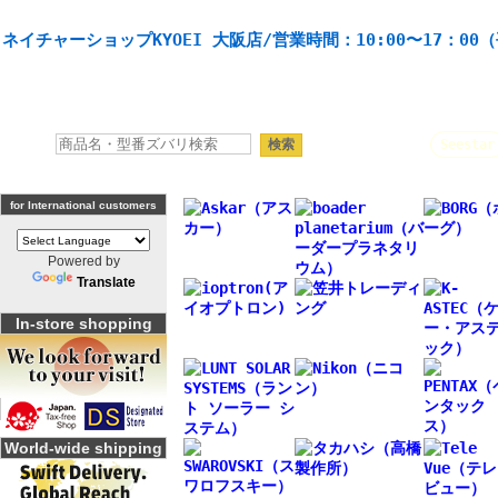
天体望遠鏡や本格双眼鏡、 天体観測・バードウオッチング機材の製造・販売。協栄産業株式会社。
ネイチャーショップKYOEI 大阪店/営業時間：10:00〜17：00
人気キーワード：
Seestar
for International customers
Powered by
Translate
In-store shopping
World-wide shipping