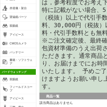
は，参考程度でお考え
赤道儀・架台
特に記載がない場合、5,
（税抜）以上で代引手
望遠鏡パーツ
料、30,000円（税抜
双眼鏡
料・代引手数料とも無
アイピース
※ご注文確定後、最終
CMOSカメラ
包資材準備のうえ出荷
バッテリー
ただきます。通常商品
書籍・ソフトウェ
り、お届けまでにお時
ア
いたします。 予めご
バードウォッチング
けますようお願い申し
双眼鏡
す。
フィールドスコー
プ
商品一覧
アイピース
該当商品はありません