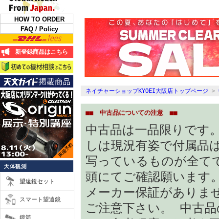
HOW TO ORDER
FAQ / Policy
新登録商品はこちら
ネイチャーショップKYOEI大阪店トップページ
>
■■ 中古品についての注意 ■■
中古品は一品限りです
しは現況有姿で付属品
写っているものが全て
天体観測
頭にてご確認願います
望遠鏡セット
メーカー保証がありま
スマート望遠鏡
ご注意下さい。 中古品
鏡筒