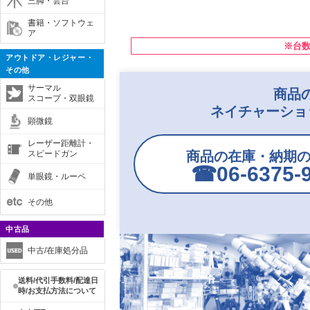
三脚・雲台
書籍・ソフトウェ
ア
※台
アウトドア・レジャー・
その他
サーマル
商品
スコープ・双眼鏡
ネイチャーショ
顕微鏡
レーザー距離計・
スピードガン
商品の在庫・納期
☎︎06-6375-
単眼鏡・ルーペ
その他
中古品
中古/在庫処分品
送料/代引手数料/配達日
時/お支払方法について