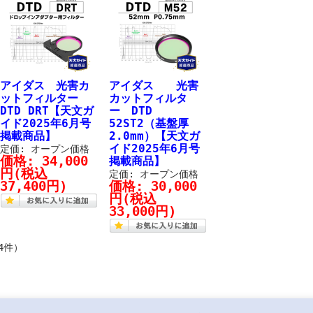
アイダス 光害カ
アイダス 光害
ットフィルター
カットフィルタ
DTD DRT【天文ガ
ー DTD
イド2025年6月号
52ST2（基盤厚
掲載商品】
2.0mm）【天文ガ
イド2025年6月号
定価: オープン価格
価格:
34,000
掲載商品】
円
(税込
定価: オープン価格
37,400円)
価格:
30,000
円
(税込
33,000円)
4件）