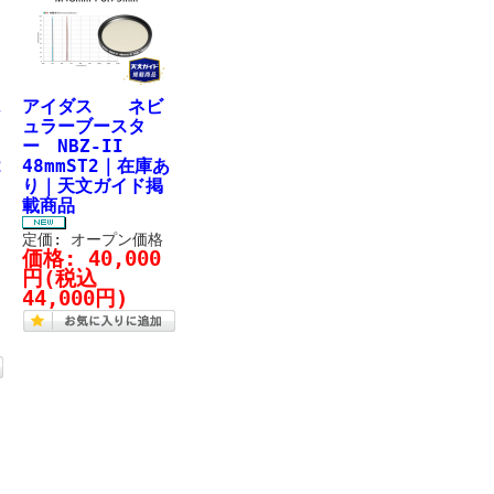
鏡
アイダス ネビ
ュラーブースタ
ー NBZ-II
2
48mmST2｜在庫あ
り｜天文ガイド掲
載商品
定価: オープン価格
価格:
40,000
円
(税込
44,000円)
2