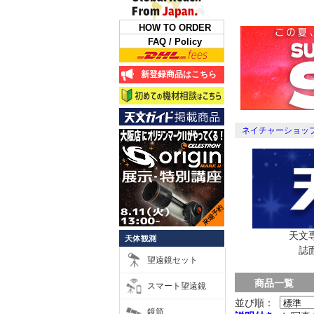
HOW TO ORDER
FAQ / Policy
新登録商品はこちら
ネイチャーショップ
天文
天体観測
誌
望遠鏡セット
商品一覧
スマート望遠鏡
並び順：
鏡筒