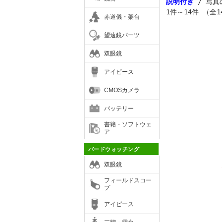
説明付き
/ 写真
1件～14件 （全1
赤道儀・架台
望遠鏡パーツ
双眼鏡
アイピース
CMOSカメラ
バッテリー
書籍・ソフトウェ
ア
バードウォッチング
双眼鏡
フィールドスコー
プ
アイピース