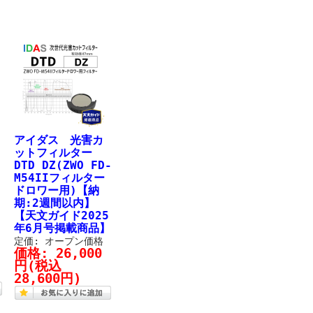
アイダス 光害カ
ットフィルター
DTD DZ(ZWO FD-
M54IIフィルター
ドロワー用)【納
期:2週間以内】
【天文ガイド2025
税
年6月号掲載商品】
定価: オープン価格
価格:
26,000
円
(税込
28,600円)