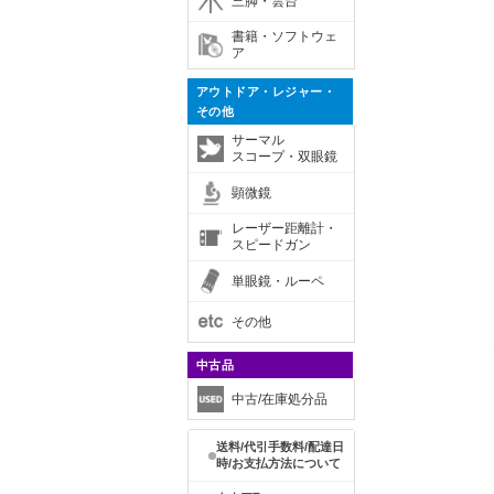
三脚・雲台
書籍・ソフトウェ
ア
アウトドア・レジャー・
その他
サーマル
スコープ・双眼鏡
顕微鏡
レーザー距離計・
スピードガン
単眼鏡・ルーペ
その他
中古品
中古/在庫処分品
送料/代引手数料/配達日
時/お支払方法について