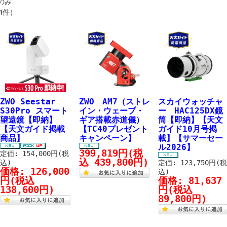
のみ
4件）
ZWO Seestar
ZWO AM7（ストレ
スカイウォッチャ
S30Pro スマート
イン・ウェーブ・
ー HAC125DX鏡
望遠鏡【即納】
ギア搭載赤道儀）
筒【即納】【天文
【天文ガイド掲載
【TC40プレゼント
ガイド10月号掲
商品】
キャンペーン】
載】【サマーセー
ル2026】
399,819円
(税
定価: 154,000円(税
込 439,800円)
込)
定価: 123,750円(
価格:
126,000
込)
円
(税込
価格:
81,637
138,600円)
円
(税込
89,800円)