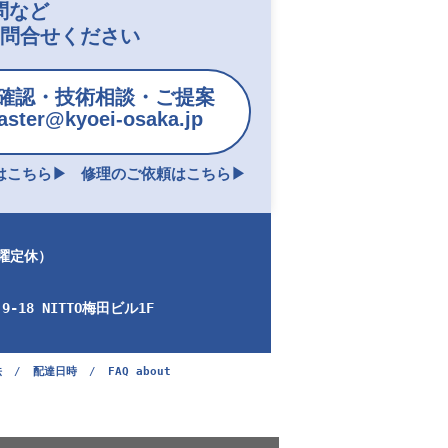
問など
お問合せください
確認・技術相談・ご提案
ster@kyoei-osaka.jp
こちら▶︎
修理のご依頼はこちら▶︎
日曜定休）
-18 NITTO梅田ビル1F
法
/
配達日時
/
FAQ about