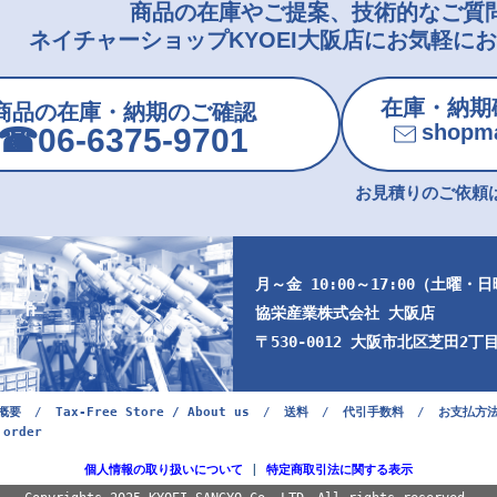
商品の在庫やご提案、技術的なご質
ネイチャーショップKYOEI大阪店にお気軽に
在庫・納期
商品の在庫・納期のご確認
shopma
☎︎06-6375-9701
お見積りのご依頼は
月～金 10:00～17:00（土曜・
協栄産業株式会社 大阪店
〒530-0012 大阪市北区芝田2丁目9
概要
/
Tax-Free Store / About us
/
送料
/
代引手数料
/
お支払方
 order
個人情報の取り扱いについて
|
特定商取引法に関する表示