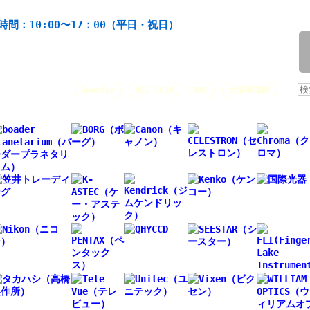
機材の製造・販売。協栄産業株式会社。昭和34年創業。
時間：10:00〜17：00（平日・祝日）
/
人気キーワード：
Seestar
ASI 2600
HAC
太陽望遠鏡