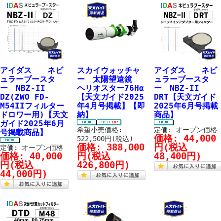
アイダス ネビ
スカイウォッチャ
アイダス ネビ
ュラーブースタ
ー 太陽望遠鏡
ュラーブースタ
ー NBZ-II
ヘリオスター76Hα
ー NBZ-II
DZ(ZWO FD-
【天文ガイド2025
DRT【天文ガイド
M54IIフィルター
年4月号掲載】【即
2025年6月号掲載
ドロワー用)【天文
納】
商品】
ガイド2025年6月
希望小売価格:
定価: オープン価格
号掲載商品】
価格:
44,000
522,500円(税込)
価格:
388,000
円
(税込
定価: オープン価格
価格:
40,000
円
(税込
48,400円)
円
(税込
426,800円)
44,000円)