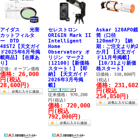
アイダス 光害
セレストロン
Askar 120APO
カットフィルタ
ORIGIN Mark II
筒（口径
ー DTD
Intelligent
120mmF7）【納
48ST2【天文ガイ
Home
期：ご注文より約
ド2025年6月号掲
Observatory オ
か月】【天文ガイ
載商品】【在庫あ
リジン マーク2
ド11月号掲載】
り】
[12100]【新価格
【10/31より新価
スタート！】【即
格スタート】
定価: オープン価格
価格:
26,000
納】【天文ガイド
旧価格: 338,800円
円
(税込
2026年3月号掲
(税込)
28,600円)
価格:
231,68
載】
円
(税込
従来価格: 970,200
254,850円)
円(税込)
価格:
720,000
円
(税込
792,000円)