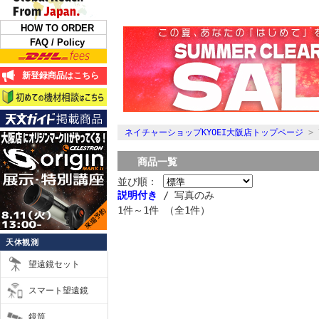
HOW TO ORDER
FAQ / Policy
新登録商品はこちら
ネイチャーショップKYOEI大阪店トップページ
>
商品一覧
並び順：
説明付き
/ 写真のみ
1件～1件 （全1件）
天体観測
望遠鏡セット
スマート望遠鏡
鏡筒