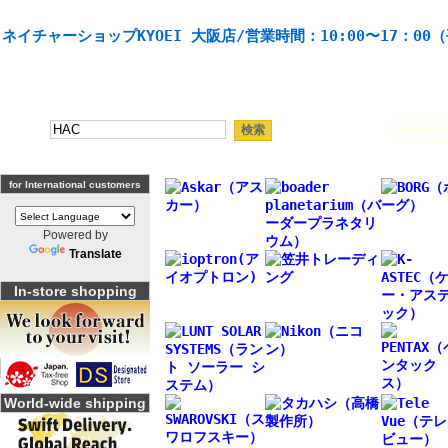
天体望遠鏡や本格双眼鏡、 天体観測・バードウオッチング機材の製造・販売。協栄産業株式会社。
ネイチャーショップKYOEI 大阪店/営業時間：10:00〜17：00
人気キーワード：
Seestar
for International customers
Powered by
Translate
In-store shopping
World-wide shipping