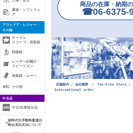
三脚・雲台
商品の在庫・納期
☎︎06-6375-
書籍・ソフトウェ
ア
アウトドア・レジャー・
その他
サーマル
スコープ・双眼鏡
顕微鏡
レーザー距離計・
スピードガン
単眼鏡・ルーペ
店舗案内 / 会社概要
/
Tax-Free Store / 
その他
International order
中古品
中古/在庫処分品
送料/代引手数料/配達日
時/お支払方法について