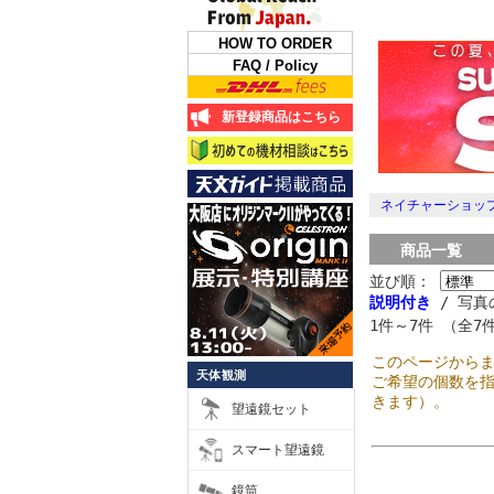
HOW TO ORDER
FAQ / Policy
新登録商品はこちら
ネイチャーショップ
商品一覧
並び順：
説明付き
/ 写真
1件～7件 （全7
このページから
天体観測
ご希望の個数を
きます）。
望遠鏡セット
スマート望遠鏡
鏡筒