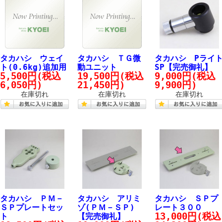
タカハシ ウェイ
タカハシ ＴＧ微
タカハシ Pライ
ト(0.6kg)追加用
動ユニット
SP【完売御礼】
5,500円
(税込
19,500円
(税込
9,000円
(税込
6,050円)
21,450円)
9,900円)
在庫切れ
在庫切れ
在庫切れ
タカハシ ＰＭ－
タカハシ アリミ
タカハシ ＳＰプ
ＳＰプレートセッ
ゾ(ＰＭ－ＳＰ)
レート３００
13,000円
(税込
ト
【完売御礼】