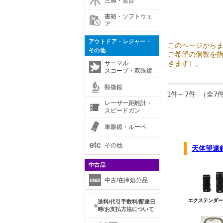
三脚・雲台
書籍・ソフトウェ
ア
アウトドア・レジャー・
このページから
その他
ご希望の個数を
きます）。
サーマル
スコープ・双眼鏡
顕微鏡
1件～7件 （全7
レーザー距離計・
スピードガン
単眼鏡・ルーペ
その他
中古品
中古/在庫処分品
送料/代引手数料/配達日
時/お支払方法について