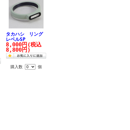
ト
タカハシ リング
レベルSP
8,000円
(税込
8,800円)
購入数
個