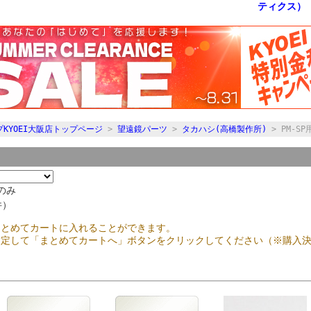
KYOEI大阪店トップページ
>
望遠鏡パーツ
>
タカハシ(高橋製作所)
> PM-S
のみ
件）
まとめてカートに入れることができます。
指定して「まとめてカートへ」ボタンをクリックしてください（※購入