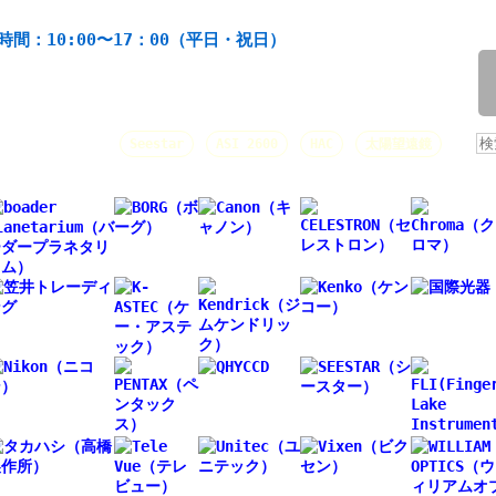
機材の製造・販売。協栄産業株式会社。昭和34年創業。
時間：10:00〜17：00（平日・祝日）
/
人気キーワード：
Seestar
ASI 2600
HAC
太陽望遠鏡