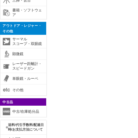
三脚・雲台
書籍・ソフトウェ
ア
アウトドア・レジャー・
その他
サーマル
スコープ・双眼鏡
顕微鏡
レーザー距離計・
スピードガン
単眼鏡・ルーペ
その他
中古品
中古/在庫処分品
送料/代引手数料/配達日
時/お支払方法について