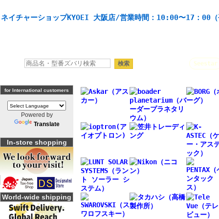
天体望遠鏡や本格双眼鏡、 天体観測・バードウオッチング機材の製造・販売。協栄産業株式会社。
ネイチャーショップKYOEI 大阪店/営業時間：10:00〜17：00
人気キーワード：
Seestar
for International customers
Powered by
Translate
In-store shopping
World-wide shipping