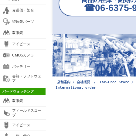
商品の在庫・納期
☎︎06-6375-
赤道儀・架台
望遠鏡パーツ
双眼鏡
アイピース
CMOSカメラ
バッテリー
書籍・ソフトウェ
ア
店舗案内 / 会社概要
/
Tax-Free Store / 
International order
バードウォッチング
双眼鏡
フィールドスコー
プ
アイピース