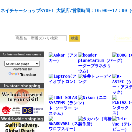
天体望遠鏡や本格双眼鏡、 天体観測・バードウオッチング機材の製造・販売。協栄産業株式会社。
ネイチャーショップKYOEI 大阪店/営業時間：10:00〜17：00
人気キーワード：
Seestar
for International customers
Powered by
Translate
In-store shopping
World-wide shipping