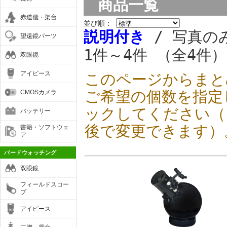
商品一覧
赤道儀・架台
並び順：
説明付き
/ 写真の
望遠鏡パーツ
1件～4件 （全4件）
双眼鏡
アイピース
このページからまと
ご希望の個数を指定
CMOSカメラ
ックしてください（
バッテリー
後で変更できます）
書籍・ソフトウェ
ア
バードウォッチング
双眼鏡
フィールドスコー
プ
アイピース