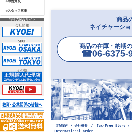
中古買取
スタッフ募集
商品
当社のWEBサイト
会社情報
ネイチャーショ
SHOP
商品の在庫・納期
☎︎06-6375-
その他
店舗案内 / 会社概要
/
Tax-Free Store / 
International order