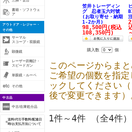
三脚・雲台
笠井トレーディン
書籍・ソフトウェ
グ 忍者玉六吋號
B
ア
(お取り寄せ・納期
2
1-2か月)
アウトドア・レジャー・
98,500円
(税込
込
その他
108,350円)
サーマル
スコープ・双眼鏡
購入数
個
顕微鏡
レーザー距離計・
このページからまと
スピードガン
ご希望の個数を指定
単眼鏡・ルーペ
ックしてください（
その他
後で変更できます）
中古品
中古/在庫処分品
1件～4件 （全4件）
送料/代引手数料/配達日
時/お支払方法について