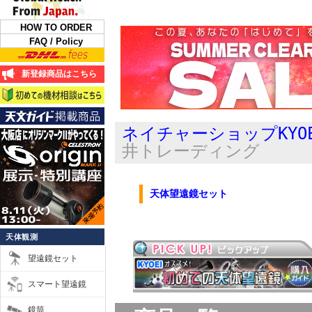
HOW TO ORDER
FAQ / Policy
新登録商品はこちら
ネイチャーショップKYO
井トレーディング
天体望遠鏡セット
天体観測
望遠鏡セット
スマート望遠鏡
鏡筒