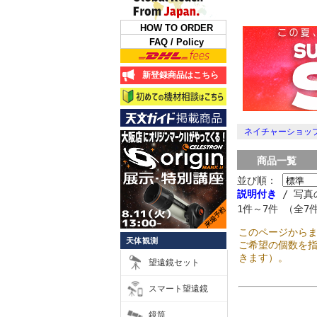
HOW TO ORDER
FAQ / Policy
新登録商品はこちら
ネイチャーショップ
商品一覧
並び順：
説明付き
/ 写真
1件～7件 （全7
このページから
天体観測
ご希望の個数を
きます）。
望遠鏡セット
スマート望遠鏡
鏡筒