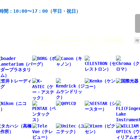
機材の製造・販売。協栄産業株式会社。昭和34年創業。
時間：10:00〜17：00（平日・祝日）
/
人気キーワード：
Seestar
ASI 2600
HAC
太陽望遠鏡