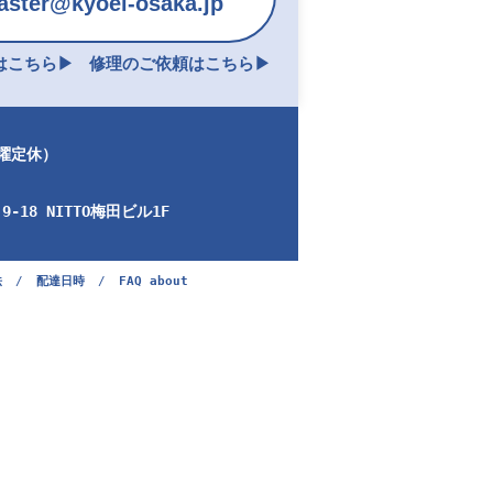
ster@kyoei-osaka.jp
こちら▶︎
修理のご依頼はこちら▶︎
日曜定休）
-18 NITTO梅田ビル1F
法
/
配達日時
/
FAQ about