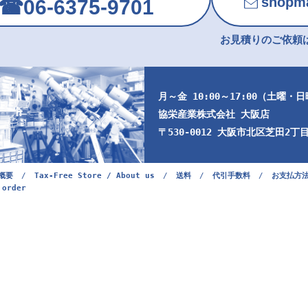
shopma
☎︎06-6375-9701
お見積りのご依頼は
月～金 10:00～17:00（土曜・
協栄産業株式会社 大阪店
〒530-0012 大阪市北区芝田2丁目9
概要
/
Tax-Free Store / About us
/
送料
/
代引手数料
/
お支払方
 order