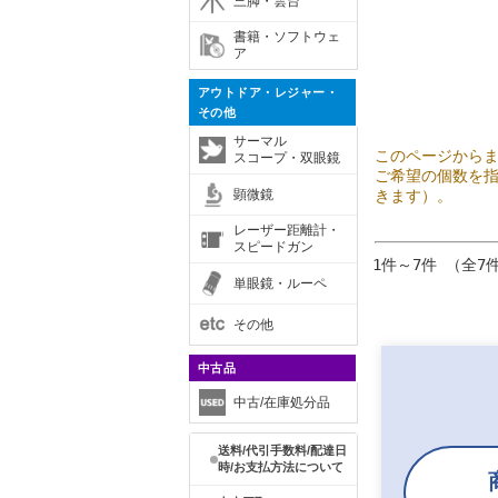
三脚・雲台
書籍・ソフトウェ
ア
アウトドア・レジャー・
その他
サーマル
このページから
スコープ・双眼鏡
ご希望の個数を
顕微鏡
きます）。
レーザー距離計・
スピードガン
1件～7件 （全7
単眼鏡・ルーペ
その他
中古品
中古/在庫処分品
送料/代引手数料/配達日
時/お支払方法について