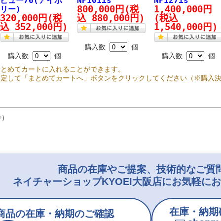
ビュー76(アイボ
NP101is
NP127is
800,000円
(税
1,400,000円
リー)
320,000円
(税
込 880,000円)
(税込
込 352,000円)
1,540,000円)
購入数
個
購入数
個
購入数
個
まとめてカートに入れることができます。
指定して「まとめてカートへ」ボタンをクリックしてください（※購入
件）
商品の在庫やご提案、技術的なご質
ネイチャーショップKYOEI大阪店にお気軽に
在庫・納期
商品の在庫・納期のご確認