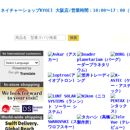
天体望遠鏡や本格双眼鏡、 天体観測・バードウオッチング機材の製造・販売。協栄産業株式会社。
ネイチャーショップKYOEI 大阪店/営業時間：10:00〜17：00
人気キーワード：
Seestar
for International customers
Powered by
Translate
In-store shopping
World-wide shipping