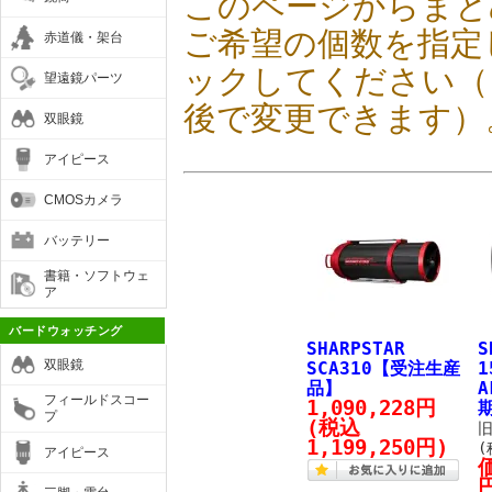
このページからまと
ご希望の個数を指定
赤道儀・架台
ックしてください（
望遠鏡パーツ
後で変更できます）
双眼鏡
アイピース
CMOSカメラ
バッテリー
書籍・ソフトウェ
ア
バードウォッチング
SHARPSTAR
S
双眼鏡
SCA310【受注生産
1
品】
フィールドスコー
1,090,228円
プ
(税込
旧
1,199,250円)
(
アイピース