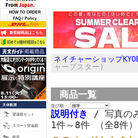
HOW TO ORDER
FAQ / Policy
新登録商品はこちら
ネイチャーショップKYO
ャープスター)
商品一覧
天体観測
並び順：
説明付き
/ 写真の
望遠鏡セット
1件～8件 （全8件）
スマート望遠鏡
鏡筒