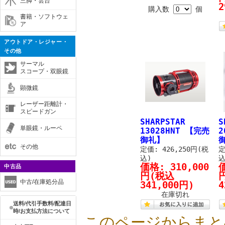
三脚・雲台
2
購入数
個
書籍・ソフトウェ
ア
アウトドア・レジャー・
その他
サーマル
スコープ・双眼鏡
顕微鏡
レーザー距離計・
スピードガン
SHARPSTAR
S
単眼鏡・ルーペ
13028HNT 【完売
2
御礼】
その他
定価: 426,250円(税
定
込)
込
価格:
310,000
中古品
円
(税込
中古/在庫処分品
341,000円)
4
在庫切れ
送料/代引手数料/配達日
時/お支払方法について
このページからまと