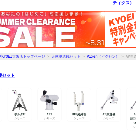
KYOEI大阪店トップページ
>
天体望遠鏡セット
>
Vixen（ビクセン）
> AP赤