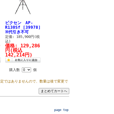
ビクセン AP-
R130Sf [39978]
※代引き不可
税
定価: 185,900円(税
込)
0
価格:
129,286
円
(税込
142,214円)
購入数
個
決定ではありませんので、数量は後で変更で
page top