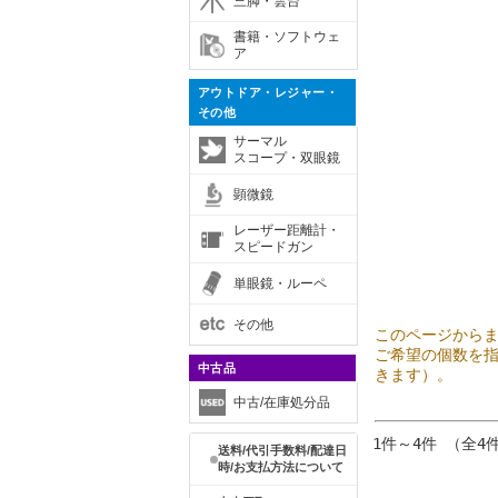
三脚・雲台
書籍・ソフトウェ
ア
アウトドア・レジャー・
その他
サーマル
スコープ・双眼鏡
顕微鏡
レーザー距離計・
スピードガン
単眼鏡・ルーペ
その他
このページから
ご希望の個数を
中古品
きます）。
中古/在庫処分品
1件～4件 （全4
送料/代引手数料/配達日
時/お支払方法について