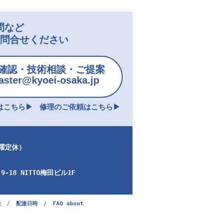
問など
お問合せください
確認・技術相談・ご提案
ster@kyoei-osaka.jp
こちら▶︎
修理のご依頼はこちら▶︎
日曜定休）
-18 NITTO梅田ビル1F
法
/
配達日時
/
FAQ about