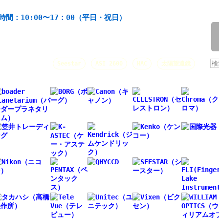
機材の製造・販売。協栄産業株式会社。昭和34年創業。
時間：10:00〜17：00（平日・祝日）
/
人気キーワード：
Seestar
ASI 2600
HAC
太陽望遠鏡