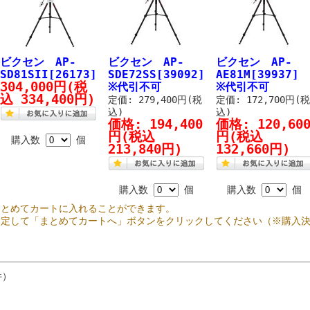
ビクセン AP-
ビクセン AP-
ビクセン AP-
SD81SII[26173]
SDE72SS[39092]
AE81M[39937]
304,000円
(税
※代引不可
※代引不可
込 334,400円)
定価: 279,400円(税
定価: 172,700円(
込)
込)
価格:
194,400
価格:
120,60
円
(税込
円
(税込
購入数
個
213,840円)
132,660円)
購入数
個
購入数
個
まとめてカートに入れることができます。
指定して「まとめてカートへ」ボタンをクリックしてください（※購入
件）