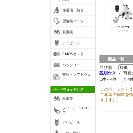
赤道儀・架台
望遠鏡パーツ
双眼鏡
アイピース
CMOSカメラ
商品一覧
バッテリー
並び順：
説明付き
/ 写真
書籍・ソフトウェ
ア
1件～4件 （全4
このページから
バードウォッチング
ご希望の個数を
双眼鏡
きます）。
フィールドスコー
プ
アイピース