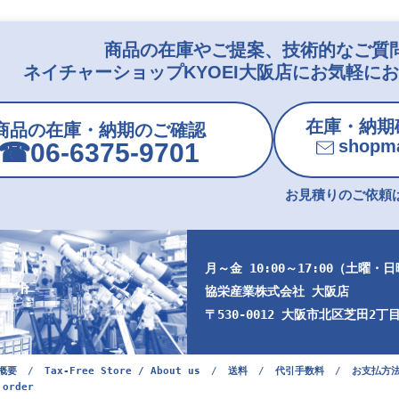
商品の在庫やご提案、技術的なご質
ネイチャーショップKYOEI大阪店にお気軽に
在庫・納期
商品の在庫・納期のご確認
shopma
☎︎06-6375-9701
お見積りのご依頼は
月～金 10:00～17:00（土曜・
協栄産業株式会社 大阪店
〒530-0012 大阪市北区芝田2丁目9
概要
/
Tax-Free Store / About us
/
送料
/
代引手数料
/
お支払方
 order