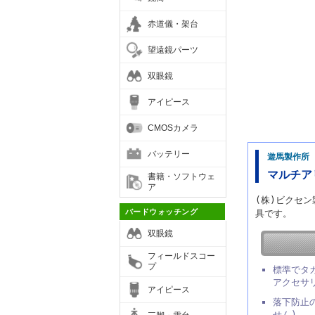
赤道儀・架台
望遠鏡パーツ
双眼鏡
アイピース
CMOSカメラ
バッテリー
遊馬製作所
マルチアリ
書籍・ソフトウェ
ア
(株)ビクセン
バードウォッチング
具です。
双眼鏡
フィールドスコー
プ
標準でタ
アクセサ
アイピース
落下防止
せん)