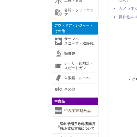
三脚・雲台
カメラネ
書籍・ソフトウェ
ア
操作性を
アウトドア・レジャー・
その他
サーマル
スコープ・双眼鏡
顕微鏡
レーザー距離計・
スピードガン
単眼鏡・ルーペ
・グ
その他
中古品
中古/在庫処分品
送料/代引手数料/配達日
時/お支払方法について