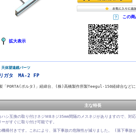
この商
拡大表示
 天体望遠鏡パーツ
ガタ MA-2 FP
製「PORTA(ポルタ)」経緯台、(株)高橋製作所製Teegul-150経緯台
主な特長
カハシ互換の取り付けネジＭ8ネジ35mm間隔のメスネジがありますので、対応
リーがすぐに取り付け可能です。
の機構付きです。これにより、落下事故の危険性が減りました。 (落下事故