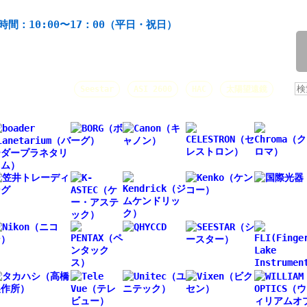
機材の製造・販売。協栄産業株式会社。昭和34年創業。
時間：10:00〜17：00（平日・祝日）
/
人気キーワード：
Seestar
ASI 2600
HAC
太陽望遠鏡