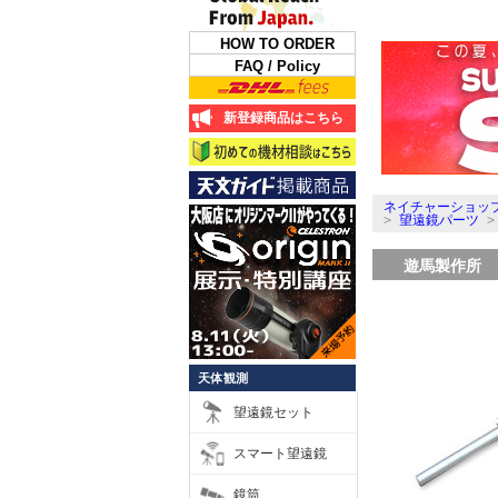
HOW TO ORDER
FAQ / Policy
新登録商品はこちら
ネイチャーショップ
>
望遠鏡パーツ
遊馬製作所 マ
天体観測
望遠鏡セット
スマート望遠鏡
鏡筒