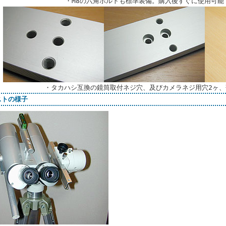
・M8の六角ボルトも標準装備。購入後すぐに使用可能
・タカハシ互換の鏡筒取付ネジ穴、及びカメラネジ用穴2ヶ、
ストの様子