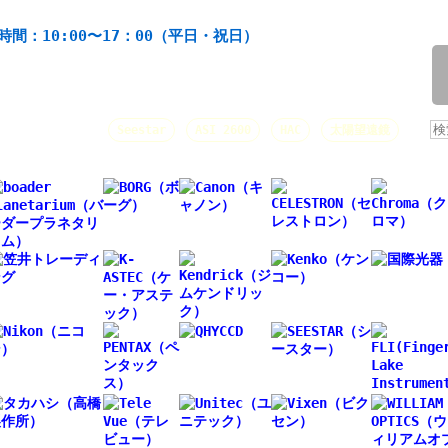
機材の製造・販売。協栄産業株式会社。昭和34年創業。
時間：10:00〜17：00（平日・祝日）
/
人気キーワード：
Seestar
ASI 2600
HAC
太陽望遠鏡