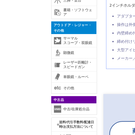
三脚・雲台
2インチホルダ
書籍・ソフトウェ
ア
アダプタ
操作は外
アウトドア・レジャー・
その他
内壁締め
サーマル
締め付け
スコープ・双眼鏡
大型アイ
顕微鏡
メーカー
レーザー距離計・
スピードガン
単眼鏡・ルーペ
その他
中古品
中古/在庫処分品
送料/代引手数料/配達日
時/お支払方法について