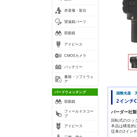
赤道儀・架台
望遠鏡パーツ
双眼鏡
アイピース
CMOSカメラ
バッテリー
書籍・ソフトウェ
ア
バードウォッチング
国際光器 
2インチC
双眼鏡
フィールドスコー
バーダー社製
プ
回転式のロッ
本品は構造的
アイピース
従来の2イン