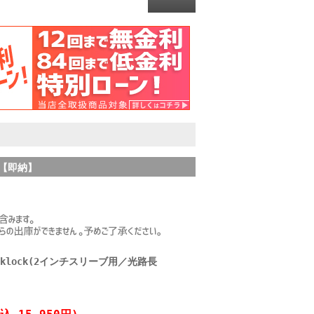
）【即納】
icklock(2インチスリーブ用／光路長