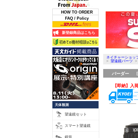
HOW TO ORDER
FAQ / Policy
新登録商品はこちら
ネイチャーショップ
>
望遠鏡パーツ
バーダー [2
【即納】入
天体観測
望遠鏡セット
スマート望遠鏡
鏡筒