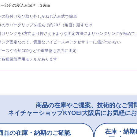
ー部分の差込み深さ：30mm
ーの取付け及び取り外しがねじ込み式で簡単
側のラバーグリップを掴んで約20°（角度）廻すだけ
付けリングを3方向より押さえるような固定方法によりセンタリングが極めて
リング固定なので、貴重なアイピースやアクセサリーに傷がつかない
ピースや冷却CCDなどの重量物も強力に固定
／各種鏡筒専用モデルがあります
商品の在庫やご提案、技術的なご質
ネイチャーショップKYOEI大阪店にお気軽に
在庫・納期
商品の在庫・納期のご確認