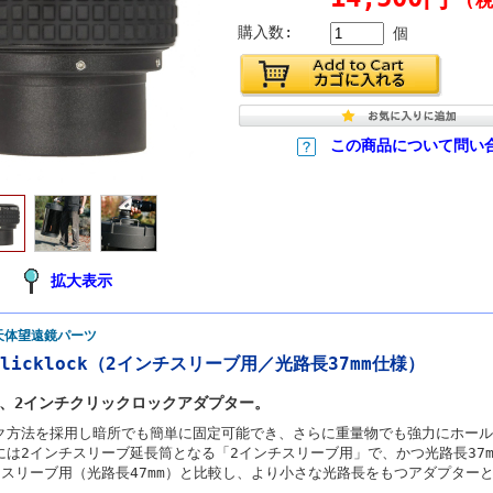
(税
購入数:
個
この商品について問い
拡大表示
天体望遠鏡パーツ
licklock（2インチスリーブ用／光路長37mm仕様）
、2インチクリックロックアダプター。
ク方法を採用し暗所でも簡単に固定可能でき、さらに重量物でも強力にホール
には2インチスリーブ延長筒となる「2インチスリーブ用」で、かつ光路長37
チスリーブ用（光路長47mm）と比較し、より小さな光路長をもつアダプター