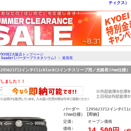
KYOEI大阪店トップページ
>
baader(バーダープラネタリウム)
>
延長筒
956237]2インチClicklock(2インチスリーブ用／光路長37mm仕様
荷しました！！
バーダー [2956237]2インチCl
37mm仕様）【即納】
定価:
オープン価格
価格:
14,500円