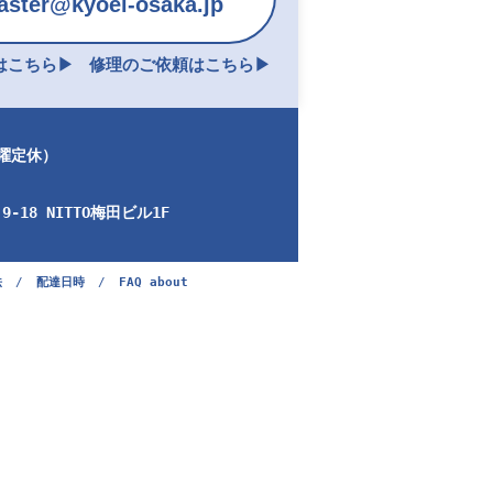
ster@kyoei-osaka.jp
こちら▶︎
修理のご依頼はこちら▶︎
日曜定休）
-18 NITTO梅田ビル1F
法
/
配達日時
/
FAQ about