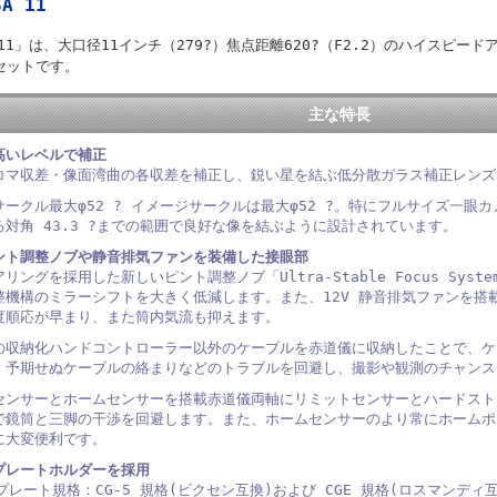
SA 11
SA11」は、大口径11インチ（279?）焦点距離620?（F2.2）のハイスピード
セットです。
主な特長
高いレベルで補正
コマ収差・像面湾曲の各収差を補正し、鋭い星を結ぶ低分散ガラス補正レンズ
ークル最大φ52 ? イメージサークルは最大φ52 ?。特にフルサイズ一眼カメ
る対角 43.3 ?までの範囲で良好な像を結ぶように設計されています。
ント調整ノブや静音排気ファンを装備した接眼部
リングを採用した新しいピント調整ノブ「Ultra-Stable Focus Sy
整機構のミラーシフトを大きく低減します。また、12V 静音排気ファンを搭
度順応が早まり、また筒内気流も抑えます。
の収納化ハンドコントローラー以外のケーブルを赤道儀に収納したことで、ケ
。予期せぬケーブルの絡まりなどのトラブルを回避し、撮影や観測のチャンス
センサーとホームセンサーを搭載赤道儀両軸にリミットセンサーとハードスト
で鏡筒と三脚の干渉を回避します。また、ホームセンサーのより常にホームポ
に大変便利です。
プレートホルダーを採用
プレート規格：CG-5 規格(ビクセン互換)および CGE 規格(ロスマンデ