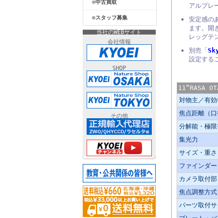
中古買取
アルプレ
スタッフ募集
安定感の
ます。開
当社のWEBサイト
レッグテ
会社情報
別売「
Sk
設定する
SHOP
主な仕様
11“RASA OT
対物主／有効
焦点距離（口
その他
分解能・極限
集光力
サイズ・重さ
ファインダー
カメラ取付部
焦点調整方式
パーツ取付サ