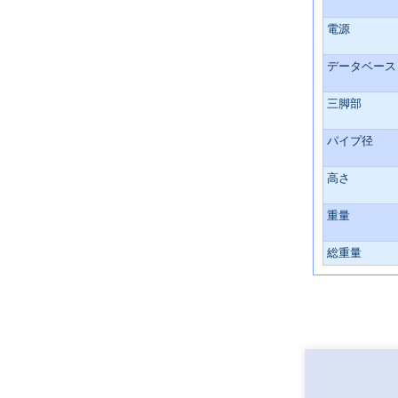
電源
データベース
三脚部
パイプ径
高さ
重量
総重量