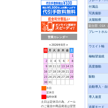
プレート・バ
付属品
写真撮影
太陽観察
架台部 CGX
プレートホル
営業カレンダー
＜
2026年8月
＞
ウエイト軸
日
月
火
水
木
金
土
1
極軸望遠鏡
2
3
4
5
6
7
8
9
10
11
12
13
14
15
高度微動
16
17
18
19
20
21
22
駆動
23
24
25
26
27
28
29
30
31
自動導入・自
今日
定休日
導入速度
臨時休業
土日は定休日の為、メール
のご返信や商品発送は翌営
追尾モード