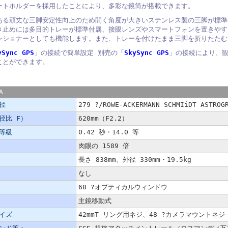
ートホルダーを採用したことにより、多彩な鏡筒が搭載できます。
ある頑丈な三脚安定性向上のため開く角度が大きいステンレス製の三脚が標準
き止めには多目的トレーが標準付属、接眼レンズやスマートフォンを置きやす
ンショナーとしても機能します。また、トレーを付けたまま三脚を折りたたむ
ySync GPS
」の接続で簡単設定 別売の「
SkySync GPS
」の接続により、
ことができます。
A
径
279 ?/ROWE-ACKERMANN SCHMIiDT ASTR
径比 F）
620mm（F2.2）
等級
0.42 秒・14.0 等
肉眼の 1589 倍
長さ 838mm、外径 330mm・19.5kg
なし
68 ?オプティカルウィンドウ
主鏡移動式
イズ
42mmT リング用ネジ、48 ?カメラマウントネジ