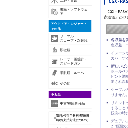
三脚・雲台
CGX-RA
書籍・ソフトウェ
「CGX－RA
ア
赤道儀」との
アウトドア・レジャー・
その他
サーマル
各収差を
スコープ・双眼鏡
色収差・
顕微鏡
イメージサ
カバーす
レーザー距離計・
スピードガン
新しいピ
ボールベア
単眼鏡・ルーペ
ピント調
出され温
その他
ケーブル
りません
中古品
リミット
中古/在庫処分品
すること
観測の時
送料/代引手数料/配達日
時/お支払方法について
デュアル
2 種類の