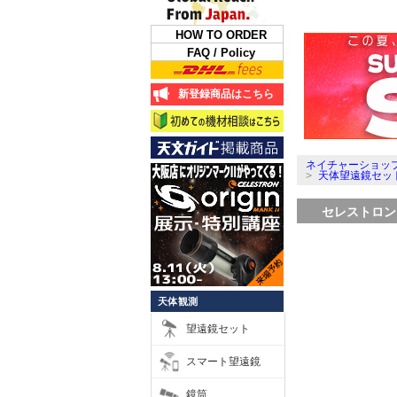
HOW TO ORDER
FAQ / Policy
新登録商品はこちら
ネイチャーショップ
>
天体望遠鏡セッ
セレストロン 
天体観測
望遠鏡セット
スマート望遠鏡
鏡筒