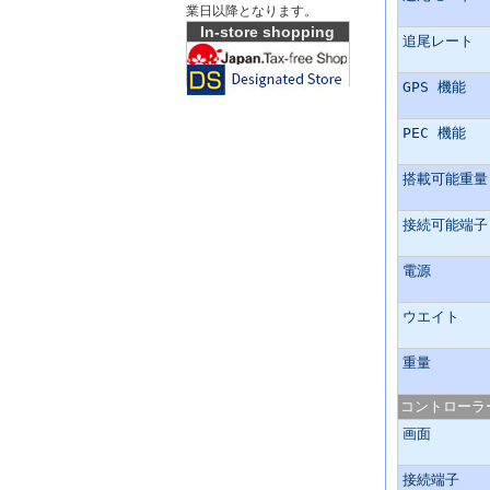
業日以降となります。
In-store shopping
追尾レート
GPS 機能
PEC 機能
搭載可能重量
接続可能端子
電源
ウエイト
重量
コントローラー
画面
接続端子