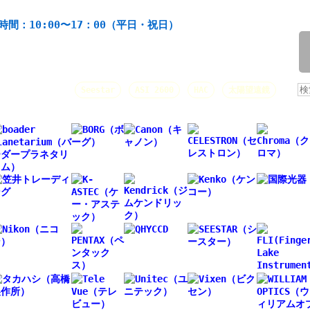
機材の製造・販売。協栄産業株式会社。昭和34年創業。
時間：10:00〜17：00（平日・祝日）
/
人気キーワード：
Seestar
ASI 2600
HAC
太陽望遠鏡