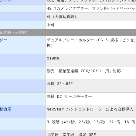
ンド等：
CGE 規格アタッチメントレール（ロスマンディ互
48 ?カメラアダプター、ファン用バッテリーパ
可（天体写真鏡）
不可
 赤道儀（三脚付）
ダー
デュアルプレートホルダー（CG-5 規格（ビクセ
換）
φ19mm
別売「極軸望遠鏡 CGX/CGX-L 用」対応
高度 3°～65°
両軸 DC サーボモーター
動追尾
NexStar+ハンドコントローラーによる自動導入
9 段階（4°/秒、2°/秒、1°/秒、32 倍、16 
北半球、南半球、追尾 OFF