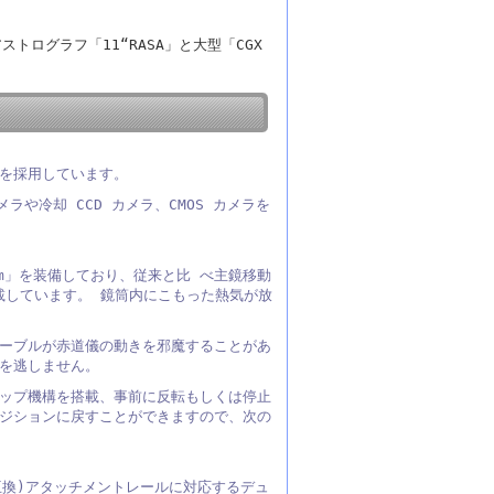
アストログラフ「11“RASA」と大型「CGX
を採用しています。
ラや冷却 CCD カメラ、CMOS カメラを
stem」を装備しており、従来と比 べ主鏡移動
載しています。 鏡筒内にこもった熱気が放
ーブルが赤道儀の動きを邪魔することがあ
を逃しません。
ップ機構を搭載、事前に反転もしくは停止
ジションに戻すことができますので、次の
ィ互換)アタッチメントレールに対応するデュ