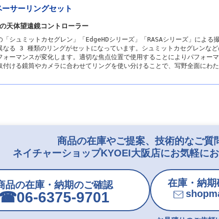
スペーサーリングセット
の天体望遠鏡コントローラー
「シュミットカセグレン」「EdgeHDシリーズ」「RASAシリーズ」によ
異なる 3 種類のリングがセットになっています。シュミットカセグレンな
フォーマンスが変化します。適切な焦点位置で使用することによりパフォーマ
取付ける鏡筒やカメラに合わせてリングを使い分けることで、写野全面にわた
商品の在庫やご提案、技術的なご質
ネイチャーショップKYOEI大阪店にお気軽に
在庫・納期
商品の在庫・納期のご確認
shopma
☎︎06-6375-9701