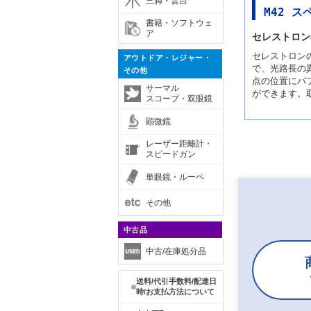
三脚・雲台
M42 
書籍・ソフトウェ
ア
セレストロン
セレストロンの
アウトドア・レジャー・
で、光路長の
その他
点の位置にパ
サーマル
ができます。
スコープ・双眼鏡
顕微鏡
レーザー距離計・
スピードガン
単眼鏡・ルーペ
その他
中古品
中古/在庫処分品
送料/代引手数料/配達日
時/お支払方法について