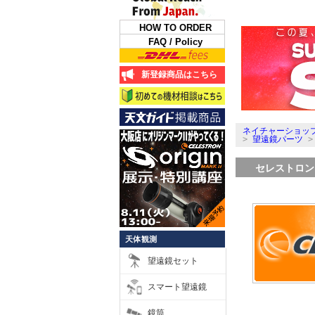
HOW TO ORDER
FAQ / Policy
新登録商品はこちら
ネイチャーショップ
>
望遠鏡パーツ
セレストロン
天体観測
望遠鏡セット
スマート望遠鏡
鏡筒