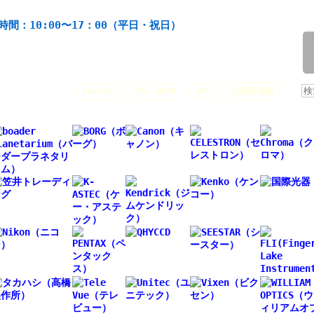
機材の製造・販売。協栄産業株式会社。昭和34年創業。
時間：10:00〜17：00（平日・祝日）
/
人気キーワード：
Seestar
ASI 2600
HAC
太陽望遠鏡