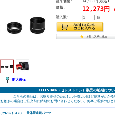
従来価格:
14,960円(税込)
価格:
12,273円
購入数:
個
拡大表示
CELESTRON（セレストロン）製品の納期につ
こちらの商品は、お取り寄せのため1カ月~数カ月ほど納期がかかる
お急ぎの場合はご注文前に納期のお問い合わせください。何卒ご理解のほど
RON（セレストロン） 天体望遠鏡パーツ