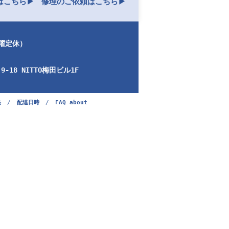
こちら▶︎
修理のご依頼はこちら▶︎
日曜定休）
-18 NITTO梅田ビル1F
法
/
配達日時
/
FAQ about