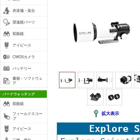
赤道儀・架台
望遠鏡パーツ
双眼鏡
アイピース
CMOSカメラ
バッテリー
書籍・ソフトウェ
ア
バードウォッチング
双眼鏡
拡大表示
フィールドスコー
プ
Explore
アイピース