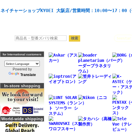
天体望遠鏡や本格双眼鏡、 天体観測・バードウオッチング機材の製造・販売。協栄産業株式会社。
ネイチャーショップKYOEI 大阪店/営業時間：10:00〜17：00
人気キーワード：
Seestar
for International customers
Powered by
Translate
In-store shopping
World-wide shipping