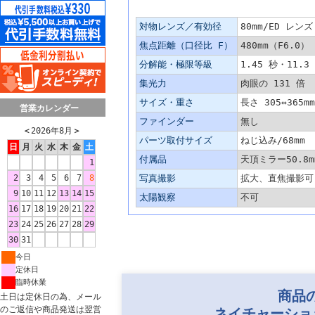
主な仕様
対物レンズ／有効径
80mm/ED レ
焦点距離（口径比 F）
480mm（F6.0）
分解能・極限等級
1.45 秒・11.3
集光力
肉眼の 131 倍
サイズ・重さ
長さ 305⇔365
営業カレンダー
ファインダー
無し
＜
2026年8月
＞
パーツ取付サイズ
ねじ込み/68mm 
日
月
火
水
木
金
土
付属品
天頂ミラー50.8
1
2
3
4
5
6
7
8
写真撮影
拡大、直焦撮影可
9
10
11
12
13
14
15
太陽観察
不可
16
17
18
19
20
21
22
23
24
25
26
27
28
29
30
31
今日
定休日
臨時休業
商品
土日は定休日の為、メール
のご返信や商品発送は翌営
ネイチャーショ