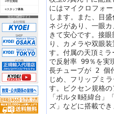
中古買取
にはマイクロフォー
スタッフ募集
します。また、目盛
当社のWEBサイト
会社情報
ネジがあり、一眼カ
きて安心です。接眼
SHOP
り、カメラや双眼装
す。付属の天頂ミラ
で反射率 99％を
その他
長チューブが 2 
じめ、フリップミラ
す。ビクセン規格の
「ポルタⅡ経緯台」「
ズ」などに搭載でき