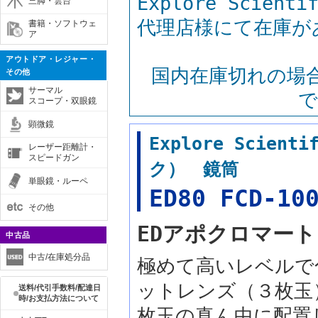
Explore Sci
三脚・雲台
代理店様にて在庫が
書籍・ソフトウェ
ア
アウトドア・レジャー・
国内在庫切れの場
その他
サーマル
で
スコープ・双眼鏡
顕微鏡
Explore Sci
レーザー距離計・
スピードガン
ク） 鏡筒
単眼鏡・ルーペ
ED80 FCD-10
その他
EDアポクロマー
中古品
中古/在庫処分品
極めて高いレベルで
ットレンズ（３枚玉
送料/代引手数料/配達日
時/お支払方法について
枚玉の真ん中に配置