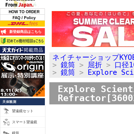
HOW TO ORDER
FAQ / Policy
新登録商品はこちら
ネイチャーショップKYO
>
鏡筒
>
屈折
>
口径1
>
鏡筒
>
Explore Sci
Explore Scien
Refractor[3600
天体観測
望遠鏡セット
スマート望遠鏡
鏡筒