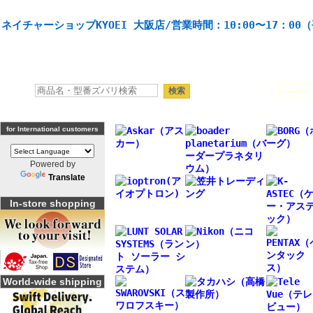
天体望遠鏡や本格双眼鏡、 天体観測・バードウオッチング機材の製造・販売。協栄産業株式会社。
ネイチャーショップKYOEI 大阪店/営業時間：10:00〜17：00
人気キーワード：
Seestar
for International customers
Powered by
Translate
In-store shopping
World-wide shipping