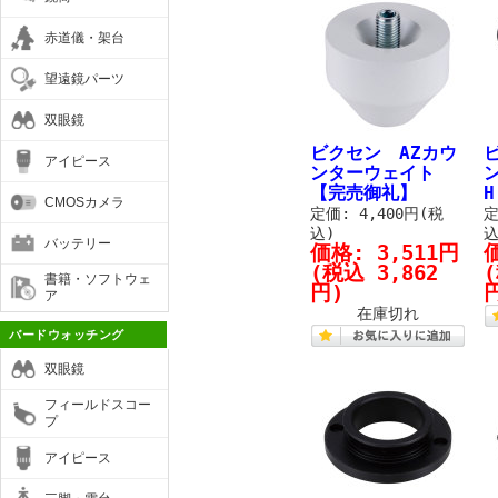
赤道儀・架台
望遠鏡パーツ
双眼鏡
ビクセン AZカウ
アイピース
ンターウェイト
【完売御礼】
CMOSカメラ
定価: 4,400円(税
定
込)
込
バッテリー
価格:
3,511円
(税込 3,862
(
書籍・ソフトウェ
円)
ア
在庫切れ
バードウォッチング
双眼鏡
フィールドスコー
プ
アイピース