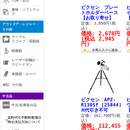
三脚・雲台
ビクセン プレー
書籍・ソフトウェ
トホルダーベース
ア
【お取り寄せ】
定価: 3,850円(税
定
アウトドア・レジャー・
込)
込
その他
価格:
2,678円
サーマル
(税込 2,945
(
スコープ・双眼鏡
円)
顕微鏡
レーザー距離計・
スピードガン
単眼鏡・ルーペ
その他
中古品
ビクセン APZ-
R130Sf [25844]
ウ
中古/在庫処分品
※代引き不可
定価: 161,700円(税
定
送料/代引手数料/配達日
込)
込
時/お支払方法について
価格:
112,455