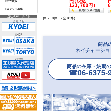
円
(税込
中古買取
123,700円)
6
スタッフ募集
当社のWEBサイト
1件～10件 （全10件）
会社情報
SHOP
商品
ネイチャーショ
その他
商品の在庫・納期
☎︎06-6375-