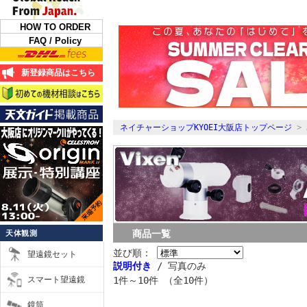
HOW TO ORDER
FAQ / Policy
新登録商品はこちら
ネイチャーショップKYOEI大阪店トップページ
> 
商品一覧
天体観測
並び順：
望遠鏡セット
説明付き
/ 写真のみ
スマート望遠鏡
1件～10件 （全10件）
鏡筒