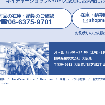
ネイチャーショップKYOEI大阪店にお気軽に
在庫・納期
商品の在庫・納期のご確認
shopma
☎︎06-6375-9701
お見積りのご依頼は
月～金 10:00～17:00（土曜・
協栄産業株式会社 大阪店
〒530-0012 大阪市北区芝田2丁目9
概要
/
Tax-Free Store / About us
/
送料
/
代引手数料
/
お支払方
 order