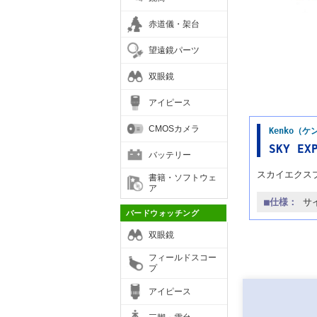
赤道儀・架台
望遠鏡パーツ
双眼鏡
アイピース
CMOSカメラ
Kenko（
SKY E
バッテリー
スカイエクス
書籍・ソフトウェ
ア
■仕様：
サイ
バードウォッチング
双眼鏡
フィールドスコー
プ
アイピース