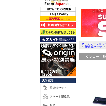
HOW TO ORDER
FAQ / Policy
新登録商品はこちら
ネイチャーショップ
>
望遠鏡パーツ
ケンコー SK
天体観測
望遠鏡セット
スマート望遠鏡
鏡筒