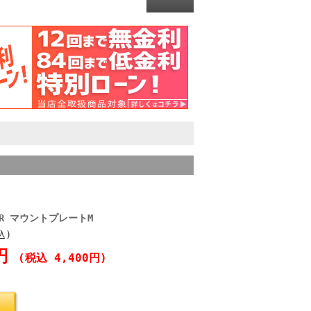
RER マウントプレートM
込)
0円
(税込 4,400円)