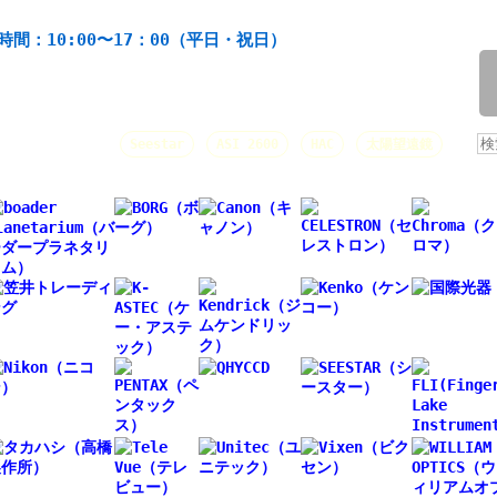
機材の製造・販売。協栄産業株式会社。昭和34年創業。
時間：10:00〜17：00（平日・祝日）
/
人気キーワード：
Seestar
ASI 2600
HAC
太陽望遠鏡