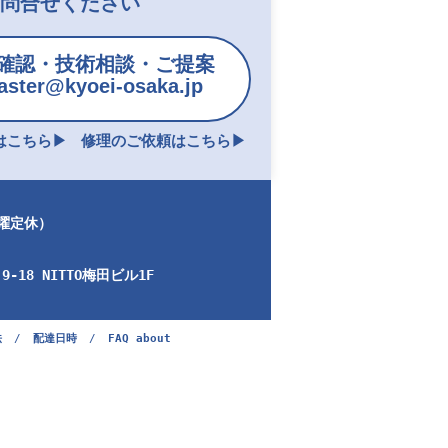
お問合せください
確認・技術相談・ご提案
ster@kyoei-osaka.jp
こちら▶︎
修理のご依頼はこちら▶︎
日曜定休）
-18 NITTO梅田ビル1F
法
/
配達日時
/
FAQ about