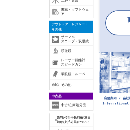
三脚・雲台
書籍・ソフトウェ
ア
アウトドア・レジャー・
その他
サーマル
スコープ・双眼鏡
顕微鏡
レーザー距離計・
スピードガン
単眼鏡・ルーペ
その他
中古品
店舗案内 / 会社
International
中古/在庫処分品
送料/代引手数料/配達日
時/お支払方法について