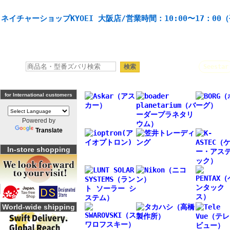
天体望遠鏡や本格双眼鏡、 天体観測・バードウオッチング機材の製造・販売。協栄産業株式会社。
ネイチャーショップKYOEI 大阪店/営業時間：10:00〜17：00
人気キーワード：
Seestar
for International customers
Powered by
Translate
In-store shopping
World-wide shipping