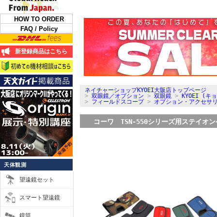
HOW TO ORDER
FAQ / Policy
新登録商品はこちら
ネイチャーショップKYOEI大阪店トップページ
>
双眼鏡／オプション
>
双眼鏡
>
KYOEI (キ
>
フィールドスコープ
>
オプション・アクセサ
コーワ TSN-550シリーズ用ステイオ
天体観測
望遠鏡セット
スマート望遠鏡
鏡筒