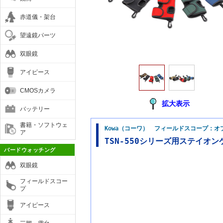
赤道儀・架台
望遠鏡パーツ
双眼鏡
アイピース
CMOSカメラ
拡大表示
バッテリー
書籍・ソフトウェ
Kowa（コーワ） フィールドスコープ：オ
ア
TSN-550シリーズ用ステイオン
バードウォッチング
双眼鏡
フィールドスコー
プ
アイピース