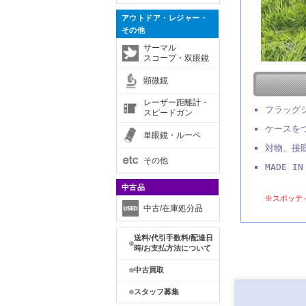
アウトドア・レジャー・
その他
サーマル
スコープ・双眼鏡
顕微鏡
レーザー距離計・
フラッグシ
スピードガン
ケースを
単眼鏡・ルーペ
対物、接
その他
MADE IN
中古品
※スポッティ
中古/在庫処分品
送料/代引手数料/配達日
時/お支払方法について
中古買取
スタッフ募集