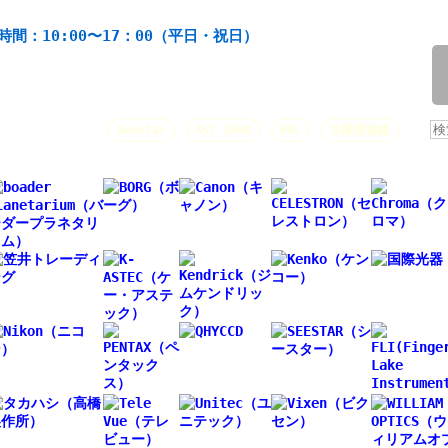
機材の製造・販売。協栄産業株式会社。昭和34年創業。
時間：10:00〜17：00（平日・祝日）
/
人気キーワード：
Seestar
ASI 2600
HAC
太陽望遠鏡