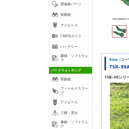
望遠鏡パーツ
双眼鏡
アイピース
CMOSカメラ
バッテリー
書籍・ソフトウェ
Kowa（コ
ア
TSN-9
バードウォッチング
TSN-99シ
双眼鏡
フィールドスコー
プ
アイピース
三脚・雲台
書籍・ソフトウェ
ア