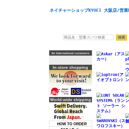
天体望遠鏡や本格双眼鏡、 天体観測・バードウオッチング
ネイチャーショップKYOEI 大阪店/営業
for International customers
In-store shopping
World-wide shipping
HOW TO ORDER