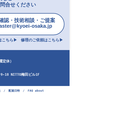
お問合せください
確認・技術相談・ご提案
ster@kyoei-osaka.jp
こちら▶︎
修理のご依頼はこちら▶︎
日曜定休）
-18 NITTO梅田ビル1F
法
/
配達日時
/
FAQ about