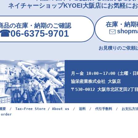
ネイチャーショップKYOEI大阪店にお気軽に
在庫・納期
商品の在庫・納期のご確認
shopma
☎︎06-6375-9701
お見積りのご依頼は
月～金 10:00～17:00（土曜・
協栄産業株式会社 大阪店
〒530-0012 大阪市北区芝田2丁目9
概要
/
Tax-Free Store / About us
/
送料
/
代引手数料
/
お支払方
 order