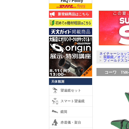
FAQ / Policy
新登録商品はこちら
ネイチャーショップ
>
双眼鏡／オプシ
>
フィールドスコ
コーワ TSN-
天体観測
望遠鏡セット
スマート望遠鏡
鏡筒
赤道儀・架台