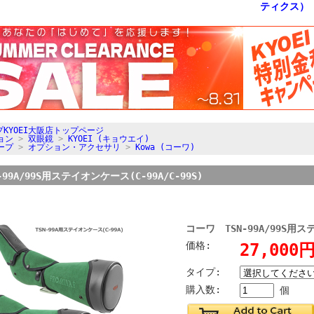
KYOEI大阪店トップページ
ョン
>
双眼鏡
>
KYOEI (キョウエイ)
ープ
>
オプション・アクセサリ
>
Kowa (コーワ)
99A/99S用ステイオンケース(C-99A/C-99S)
コーワ TSN-99A/99S用ステ
価格:
27,000
タイプ:
購入数:
個