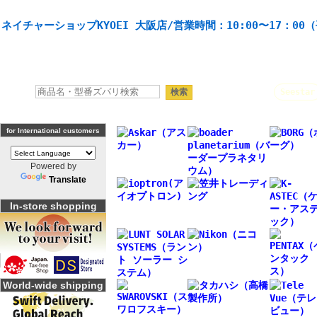
天体望遠鏡や本格双眼鏡、 天体観測・バードウオッチング機材の製造・販売。協栄産業株式会社。
ネイチャーショップKYOEI 大阪店/営業時間：10:00〜17：00
人気キーワード：
Seestar
for International customers
Powered by
Translate
In-store shopping
World-wide shipping