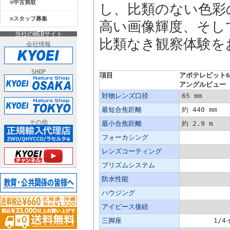
中古買取
し、比類のない色彩
スタッフ募集
高い画像輝度、そし
当社のWEBサイト
比類なき観察体験を
会社情報
SHOP
項目
アポテレビット65
アングルビュー（
対物レンズ口径
65 mm
最短合焦距離
約 440 mm
その他
最小合焦距離
約 2.9 m
フォーカシング
レンズコーティング
プリズムシステム
防水性能
ハウジング
アイピース接続
三脚座
1/