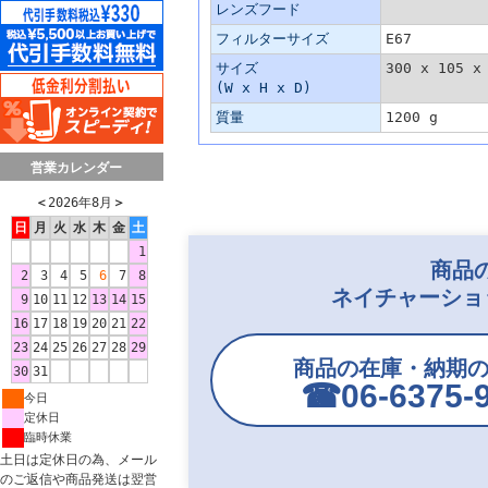
レンズフード
フィルターサイズ
E67
サイズ
300 x 105 x
(W x H x D)
質量
1200 g
営業カレンダー
＜
2026年8月
＞
日
月
火
水
木
金
土
1
商品
2
3
4
5
6
7
8
ネイチャーショ
9
10
11
12
13
14
15
16
17
18
19
20
21
22
23
24
25
26
27
28
29
商品の在庫・納期
30
31
☎︎06-6375-
今日
定休日
臨時休業
土日は定休日の為、メール
のご返信や商品発送は翌営