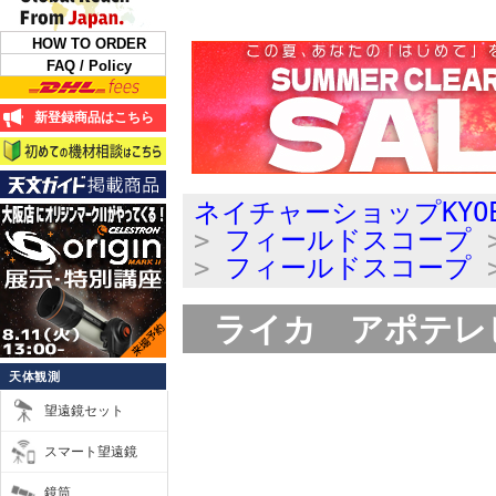
HOW TO ORDER
FAQ / Policy
新登録商品はこちら
ネイチャーショップKYO
>
フィールドスコープ
>
フィールドスコープ
ライカ アポテレビッ
天体観測
望遠鏡セット
スマート望遠鏡
鏡筒