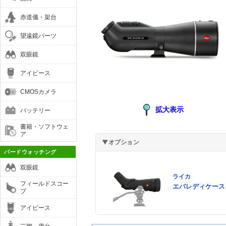
赤道儀・架台
望遠鏡パーツ
双眼鏡
アイピース
CMOSカメラ
拡大表示
バッテリー
書籍・ソフトウェ
ア
▼オプション
バードウォッチング
双眼鏡
ライカ
フィールドスコー
エバレディケース 
プ
アイピース