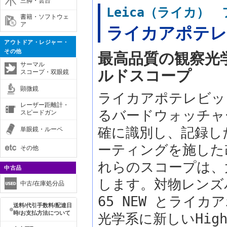
三脚・雲台
Leica（ライカ）
書籍・ソフトウェ
ア
ライカアポテレ
アウトドア・レジャー・
その他
最高品質の観察光
サーマル
ルドスコープ
スコープ・双眼鏡
顕微鏡
ライカアポテレビッ
レーザー距離計・
るバードウォッチャ
スピードガン
確に識別し、記録した
単眼鏡・ルーペ
ーティングを施した
その他
れらのスコープは、
中古品
します。対物レンズ
中古/在庫処分品
65 NEW とライカ
送料/代引手数料/配達日
時/お支払方法について
光学系に新しいHigh