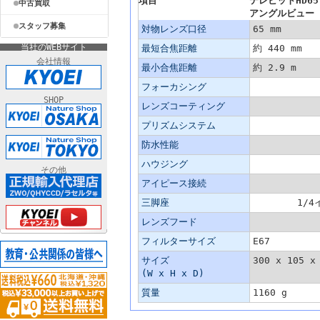
項目
テレビットHD65
中古買取
アングルビュー（
スタッフ募集
対物レンズ口径
65 mm
当社のWEBサイト
最短合焦距離
約 440 mm
会社情報
最小合焦距離
約 2.9 m
フォーカシング
SHOP
レンズコーティング
プリズムシステム
防水性能
ハウジング
その他
アイピース接続
三脚座
1/
レンズフード
フィルターサイズ
E67
サイズ
300 x 105 x
(W x H x D)
質量
1160 g