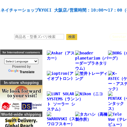
天体望遠鏡や本格双眼鏡、 天体観測・バードウオッチング機材の製造・販売。協栄産業株式会社。
ネイチャーショップKYOEI 大阪店/営業時間：10:00〜17：00
人気キーワード：
Seestar
for International customers
Powered by
Translate
In-store shopping
World-wide shipping