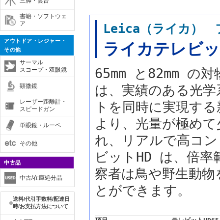
三脚・雲台
書籍・ソフトウェ
ア
Leica（ライカ）
アウトドア・レジャー・
ライカテレビッ
その他
サーマル
65mm と82mm
スコープ・双眼鏡
顕微鏡
は、実績のある光学
レーザー距離計・
トを同時に実現する新し
スピードガン
より、光量が極めて
単眼鏡・ルーペ
れ、リアルで高コン
その他
ビットHD は、倍
中古品
察者は鳥や野生動物
中古/在庫処分品
とができます。
送料/代引手数料/配達日
時/お支払方法について