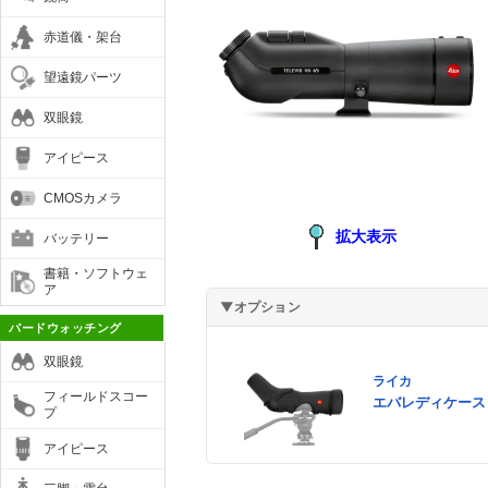
赤道儀・架台
望遠鏡パーツ
双眼鏡
アイピース
CMOSカメラ
拡大表示
バッテリー
書籍・ソフトウェ
ア
▼オプション
バードウォッチング
双眼鏡
ライカ
フィールドスコー
エバレディケース 
プ
アイピース