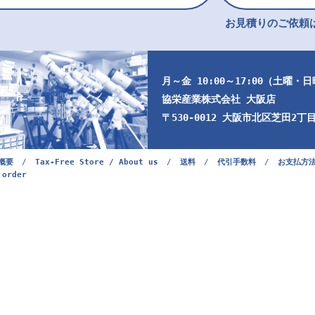
お見積りのご依頼は
月～金 10:00～17:00（土曜・
協栄産業株式会社 大阪店
〒530-0012 大阪市北区芝田2丁目9
概要
/
Tax-Free Store / About us
/
送料
/
代引手数料
/
お支払方
 order