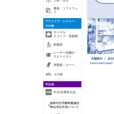
三脚・雲台
書籍・ソフトウェ
ア
アウトドア・レジャー・
その他
サーマル
スコープ・双眼鏡
顕微鏡
レーザー距離計・
スピードガン
店舗案内 / 会社
International
単眼鏡・ルーペ
その他
中古品
中古/在庫処分品
送料/代引手数料/配達日
時/お支払方法について