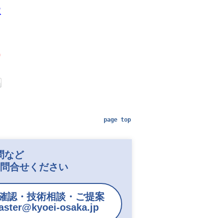
双
0
page top
問など
お問合せください
確認・技術相談・ご提案
ster@kyoei-osaka.jp