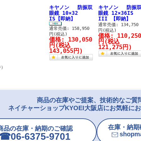
キヤノン 防振双
キヤノン 防振
眼鏡 10×32
眼鏡 12×36IS
IS【即納】
III 【即納】
通常売価: 134,750
通常売価: 158,950
円(税込)
円(税込)
価格:
110,25
価格:
130,050
円
(税込
円
(税込
121,275円)
143,055円)
件）
商品の在庫やご提案、技術的なご質
ネイチャーショップKYOEI大阪店にお気軽に
在庫・納期
商品の在庫・納期のご確認
shopma
☎︎06-6375-9701