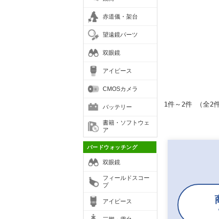
赤道儀・架台
望遠鏡パーツ
双眼鏡
アイピース
CMOSカメラ
1件～2件 （全2
バッテリー
書籍・ソフトウェ
ア
バードウォッチング
双眼鏡
フィールドスコー
プ
アイピース