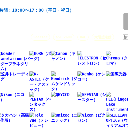
機材の製造・販売。協栄産業株式会社。昭和34年創業。
時間：10:00〜17：00（平日・祝日）
/
人気キーワード：
Seestar
ASI 2600
HAC
太陽望遠鏡