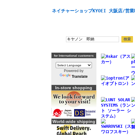
天体望遠鏡や本格双眼鏡、 天体観測・バードウオッチング
ネイチャーショップKYOEI 大阪店/営業
for International customers
Powered by
Translate
In-store shopping
World-wide shipping