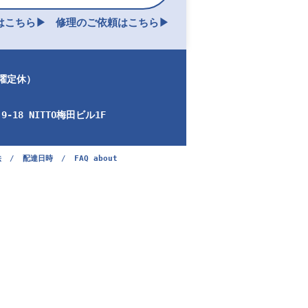
こちら▶︎
修理のご依頼はこちら▶︎
日曜定休）
-18 NITTO梅田ビル1F
法
/
配達日時
/
FAQ about