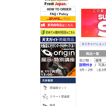
HOW TO ORDER
FAQ / Policy
新登録商品はこちら
ネイチャーショップ
商品一覧
並び順：
説明付き
/ 写真
1件～2件 （全2
天体観測
望遠鏡セット
スマート望遠鏡
鏡筒