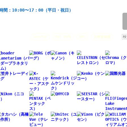
機材の製造・販売。協栄産業株式会社。昭和34年創業。
時間：10:00〜17：00（平日・祝日）
/
人気キーワード：
Seestar
ASI 2600
HAC
太陽望遠鏡