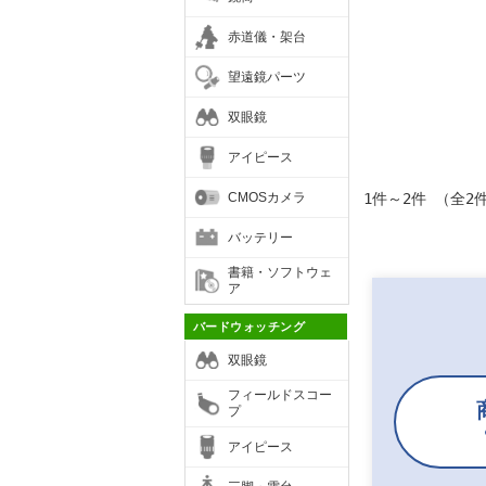
赤道儀・架台
望遠鏡パーツ
双眼鏡
アイピース
CMOSカメラ
1件～2件 （全2
バッテリー
書籍・ソフトウェ
ア
バードウォッチング
双眼鏡
フィールドスコー
プ
アイピース