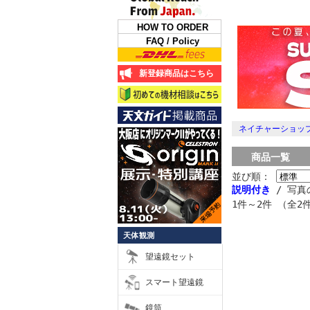
HOW TO ORDER
FAQ / Policy
新登録商品はこちら
ネイチャーショップ
商品一覧
並び順：
説明付き
/ 写真
1件～2件 （全2
天体観測
望遠鏡セット
スマート望遠鏡
鏡筒