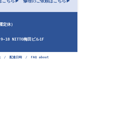
こちら▶︎
修理のご依頼はこちら▶︎
日曜定休）
-18 NITTO梅田ビル1F
法
/
配達日時
/
FAQ about