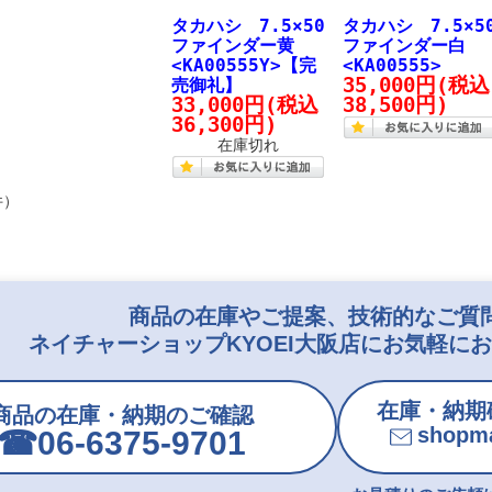
タカハシ 7.5×50
タカハシ 7.5×5
ファインダー黄
ファインダー白
<KA00555Y>【完
<KA00555>
35,000円
(税込
売御礼】
33,000円
(税込
38,500円)
36,300円)
在庫切れ
件）
商品の在庫やご提案、技術的なご質
ネイチャーショップKYOEI大阪店にお気軽に
在庫・納期
商品の在庫・納期のご確認
shopma
☎︎06-6375-9701