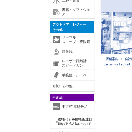
三脚・雲台
書籍・ソフトウェ
ア
アウトドア・レジャー・
その他
サーマル
スコープ・双眼鏡
顕微鏡
店舗案内 / 会社
レーザー距離計・
International
スピードガン
単眼鏡・ルーペ
その他
中古品
中古/在庫処分品
送料/代引手数料/配達日
時/お支払方法について