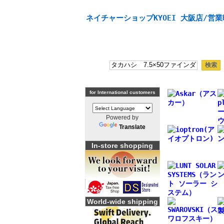
天体望遠鏡や本格双眼鏡、 天体観測・バードウオッチング
ネイチャーショップKYOEI 大阪店/営業
for International customers
Powered by
Translate
In-store shopping
World-wide shipping