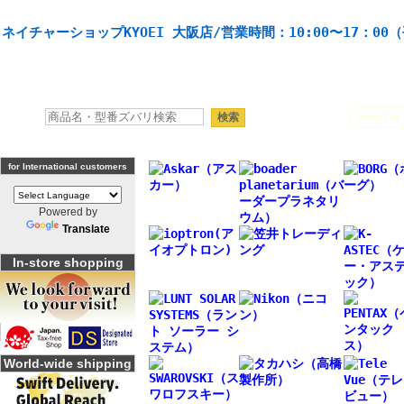
天体望遠鏡や本格双眼鏡、 天体観測・バードウオッチング機材の製造・販売。協栄産業株式会社。
ネイチャーショップKYOEI 大阪店/営業時間：10:00〜17：00
人気キーワード：
Seestar
for International customers
Powered by
Translate
In-store shopping
World-wide shipping