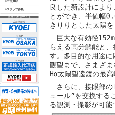
中古買取
良した新設計により
スタッフ募集
とができ、半値幅0
当社のWEBサイト
会社情報
きりりとした太陽を
巨大な有効径152
SHOP
らえる高分解能と、
す。多目的な用途に
その他
観望まで、さまざま
Hα太陽望遠鏡の最
さらに、接眼部のＨ
ュール”を交換するこ
る観測・撮影が可能