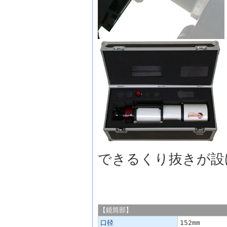
できるくり抜きが設
「LS152THa/B1800」の主な仕様
【鏡筒部】
口径
152mm