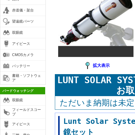
赤道儀・架台
望遠鏡パーツ
双眼鏡
アイピース
CMOSカメラ
拡大表示
バッテリー
書籍・ソフトウェ
LUNT SOLAR 
ア
お取
バードウォッチング
双眼鏡
ただいま納期は未定
フィールドスコー
プ
Lunt Solar S
アイピース
鏡セット