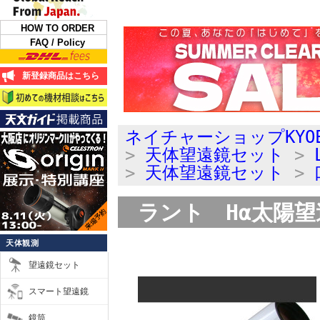
HOW TO ORDER
FAQ / Policy
新登録商品はこちら
ネイチャーショップKYO
>
天体望遠鏡セット
>
>
天体望遠鏡セット
>
ラント Hα太陽望遠鏡
天体観測
望遠鏡セット
スマート望遠鏡
鏡筒