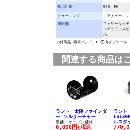
焦点距離
900、F6
チューニング
エアチューニン
接眼部
フェザータッチ
（デュアルスピ
式）
○付属品…鏡筒バンド、GP互換ダブテール、ハ
関連する商品は
ラント 太陽ファインダ
ラン
ー ソルサーチャー
LS130
ルスタ
定価: オープン価格
6,000円(税込
770,