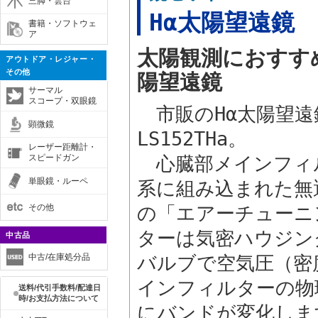
三脚・雲台
Hα太陽望遠鏡 LS
書籍・ソフトウェ
ア
太陽観測におすす
アウトドア・レジャー・
その他
陽望遠鏡
サーマル
スコープ・双眼鏡
市販のHα太陽望遠
顕微鏡
LS152THa。
レーザー距離計・
スピードガン
心臓部メインフィ
単眼鏡・ルーペ
系に組み込まれた無
その他
の「エアーチューニ
ターは気密ハウジン
中古品
中古/在庫処分品
バルブで空気圧（密
インフィルターの物
送料/代引手数料/配達日
時/お支払方法について
にバンドが変化しま