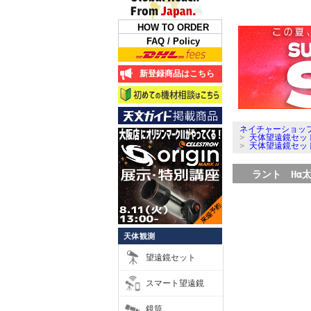
HOW TO ORDER
FAQ / Policy
新登録商品はこちら
ネイチャーショップ
>
天体望遠鏡セッ
>
天体望遠鏡セッ
ラント Hα太
天体観測
望遠鏡セット
スマート望遠鏡
鏡筒