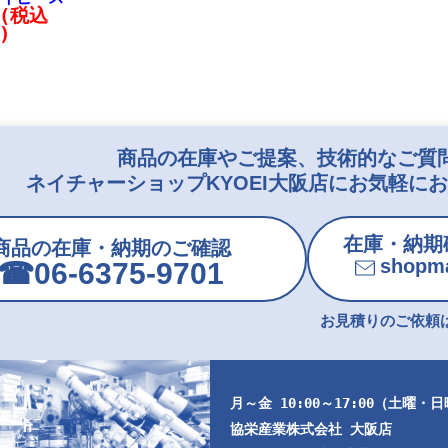
円(税込
)
商品の在庫やご提案、技術的なご質
ネイチャーショップKYOEI大阪店にお気軽に
在庫・納期
商品の在庫・納期のご確認
shopma
☎︎06-6375-9701
お見積りのご依頼は
月～金 10:00～17:00（土曜・
協栄産業株式会社 大阪店