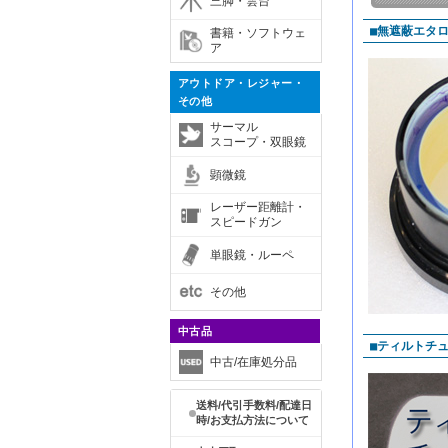
三脚・雲台
■無遮蔽エタ
書籍・ソフトウェ
ア
アウトドア・レジャー・
その他
サーマル
スコープ・双眼鏡
顕微鏡
レーザー距離計・
スピードガン
単眼鏡・ルーペ
その他
中古品
■ティルトチ
中古/在庫処分品
送料/代引手数料/配達日
時/お支払方法について