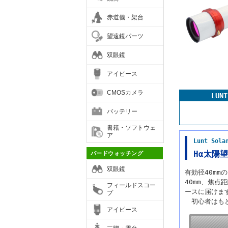
赤道儀・架台
望遠鏡パーツ
双眼鏡
アイピース
CMOSカメラ
LU
バッテリー
書籍・ソフトウェ
ア
Lunt So
Hα太陽望
バードウォッチング
双眼鏡
有効径40m
40mm、焦点
フィールドスコー
ースに届けま
プ
初心者はもと
アイピース