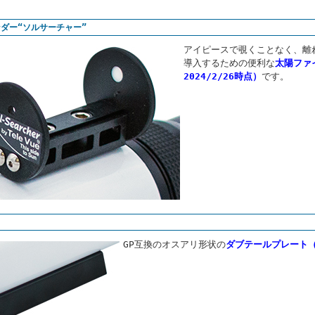
ダー“ソルサーチャー”
アイピースで覗くことなく、離
導入するための便利な
太陽ファ
2024/2/26時点）
です。
GP互換のオスアリ形状の
ダブテールプレート（※