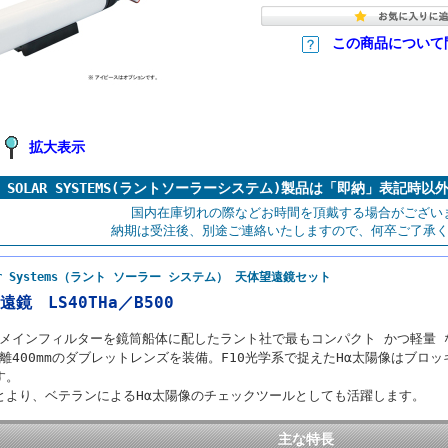
この商品について
拡大表示
NT SOLAR SYSTEMS(ラントソーラーシステム)製品は「即納」表記
国内在庫切れの際などお時間を頂戴する場合がござい
納期は受注後、別途ご連絡いたしますので、何卒ご了承
lar Systems（ラント ソーラー システム） 天体望遠鏡セット
遠鏡 LS40THa／B500
mのメインフィルターを鏡筒船体に配したラント社で最もコンパクト かつ軽量 
距離400mmのダブレットレンズを装備。F10光学系で捉えたHα太陽像はブロッ
す。
より、ベテランによるHα太陽像のチェックツールとしても活躍します。
主な特長