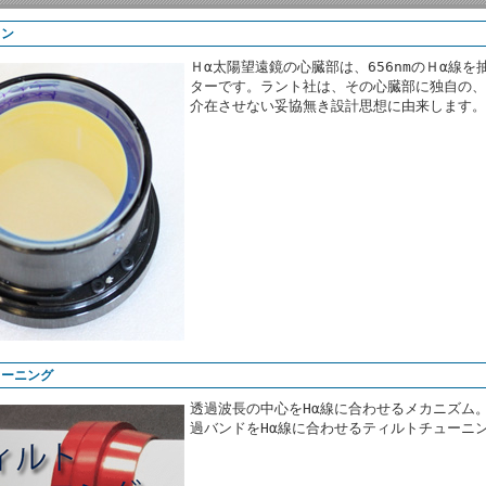
ロン
Ｈα太陽望遠鏡の心臓部は、656nmのＨα線
ターです。ラント社は、その心臓部に独自の、
介在させない妥協無き設計思想に由来します。
ューニング
透過波長の中心をHα線に合わせるメカニズム
過バンドをHα線に合わせるティルトチューニ