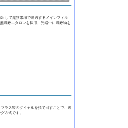
を抽出して超狭帯域で透過するメインフィル
無遮蔽エタロンを採用。光路中に遮蔽物を
。ブラス製のダイヤルを指で回すことで、透
ング方式です。