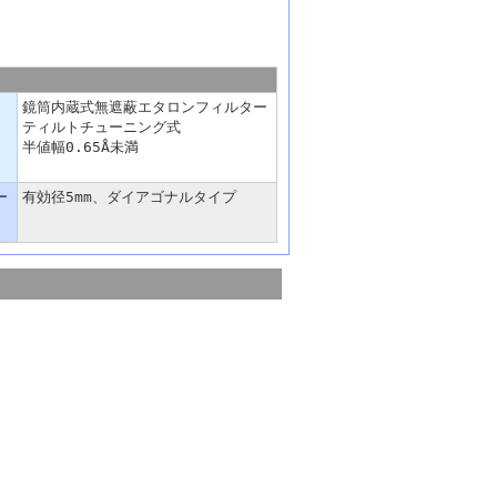
鏡筒内蔵式無遮蔽エタロンフィルター
ティルトチューニング式
半値幅0.65Å未満
ー
有効径5mm、ダイアゴナルタイプ