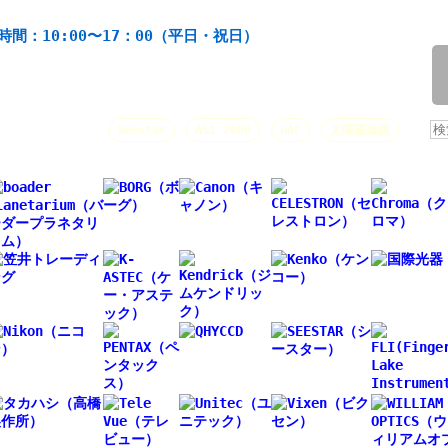
機材の製造・販売。協栄産業株式会社。昭和34年創業。
時間：10:00〜17：00（平日・祝日）
/
人気キーワード：
Seestar
ASI 2600
HAC
太陽望遠鏡