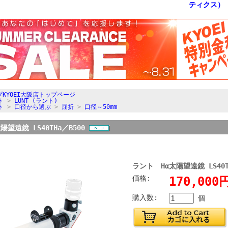
KYOEI大阪店トップページ
ト
>
LUNT (ラント)
ト
>
口径から選ぶ
>
屈折
>
口径～50mm
陽望遠鏡 LS40THa／B500
ラント Hα太陽望遠鏡 LS40T
価格:
170,00
購入数:
個