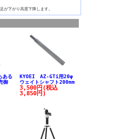
足が下がり高度下降します。
ちある
KYOEI AZ-GTi用20φ
売御
ウェイトシャフト200mm
3,500円(税込
3,850円)