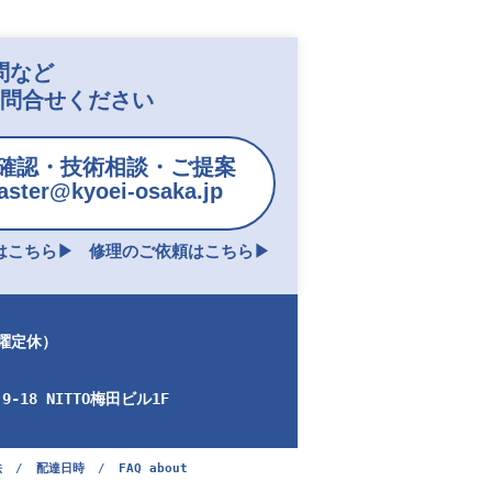
問など
お問合せください
確認・技術相談・ご提案
ster@kyoei-osaka.jp
こちら▶︎
修理のご依頼はこちら▶︎
日曜定休）
-18 NITTO梅田ビル1F
法
/
配達日時
/
FAQ about