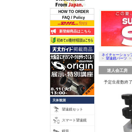
HOW TO ORDER
FAQ / Policy
新登録商品はこちら
ネイチャーショップ
>
望遠鏡パーツ
迷人会工房 
予定生産数終
天体観測
望遠鏡セット
スマート望遠鏡
鏡筒