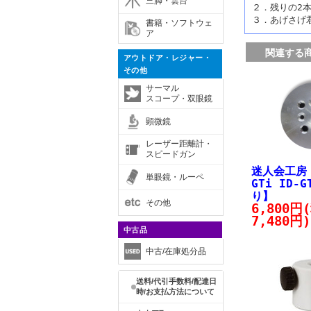
三脚・雲台
２．残りの2
３．あげさげ
書籍・ソフトウェ
ア
関連する
アウトドア・レジャー・
その他
サーマル
スコープ・双眼鏡
顕微鏡
レーザー距離計・
スピードガン
迷人会工房
単眼鏡・ルーペ
GTi ID-
り】
その他
6,800円
7,480円)
中古品
中古/在庫処分品
送料/代引手数料/配達日
時/お支払方法について