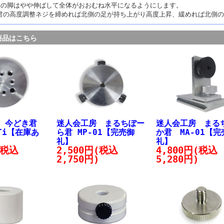
本の脚はやや伸ばして全体がおおむね水平になるようにします。
君の高度調整ネジを締めれば北側の足が持ち上がり高度上昇、緩めれば北側の
商品はこちら
 今どき君
迷人会工房 まるちぽー
迷人会工房 まる
GTi【在庫あ
ら君 MP-01【完売御
か君 MA-01【完
礼】
礼】
(税込
2,500円(税込
4,800円(税込
2,750円)
5,280円)