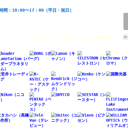
機材の製造・販売。協栄産業株式会社。昭和34年創業。
時間：10:00〜17：00（平日・祝日）
/
人気キーワード：
Seestar
ASI 2600
HAC
太陽望遠鏡