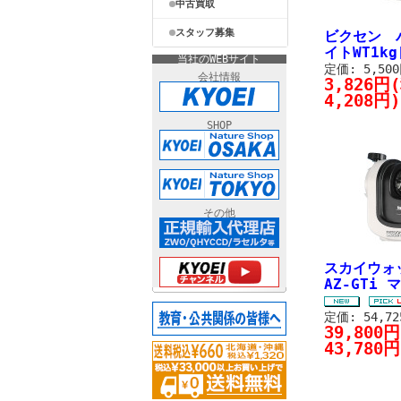
中古買取
スタッフ募集
ビクセン 
イトWT1kg
当社のWEBサイト
定価: 5,50
会社情報
3,826円
4,208円)
SHOP
その他
スカイウ
AZ-GTi 
定価: 54,7
39,800
43,780円