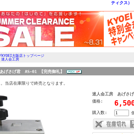
KYOEI大阪店トップページ
>
迷人会工房
あげさげ君 AS-01 【完売御礼】
了。当店在庫限りで終売となります。
迷人会工房 あげさげ君
価格:
6,5
購入数: