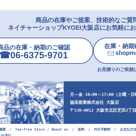
商品の在庫やご提案、技術的なご質
ネイチャーショップKYOEI大阪店にお気軽に
在庫・納期
商品の在庫・納期のご確認
shopma
☎︎06-6375-9701
お見積りのご依頼は
月～金 10:00～17:00（土曜・
協栄産業株式会社 大阪店
〒530-0012 大阪市北区芝田2丁目9
概要
/
Tax-Free Store / About us
/
送料
/
代引手数料
/
お支払方
 order