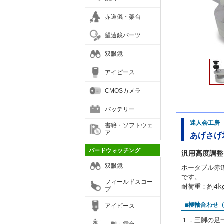
赤道儀・架台
望遠鏡パーツ
双眼鏡
アイピース
CMOSカメラ
バッテリー
迷人会工房
書籍・ソフトウェ
ア
あげさげ君
バードウォッチング
汎用高度調整
双眼鏡
ポータブル赤
です。
フィールドスコー
耐荷重：約4
プ
■極軸合わせ
アイピース
１．三脚の足