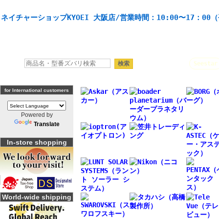
天体望遠鏡や本格双眼鏡、 天体観測・バードウオッチング機材の製造・販売。協栄産業株式会社。
ネイチャーショップKYOEI 大阪店/営業時間：10:00〜17：00
人気キーワード：
Seestar
for International customers
Powered by
Translate
In-store shopping
World-wide shipping