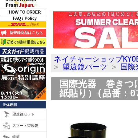
HOW TO ORDER
FAQ / Policy
新登録商品はこちら
ネイチャーショップKYO
>
望遠鏡パーツ
>
国際
国際光器 巻きつけ
紙貼り）(品番：07
天体観測
望遠鏡セット
スマート望遠鏡
鏡筒