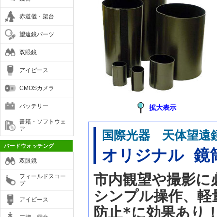
赤道儀・架台
望遠鏡パーツ
双眼鏡
アイピース
CMOSカメラ
バッテリー
拡大表示
書籍・ソフトウェ
ア
国際光器 天体望遠
バードウォッチング
オリジナル 鏡
双眼鏡
市内観望や撮影に
フィールドスコー
プ
シンプル操作、軽
アイピース
防止*に効果あり