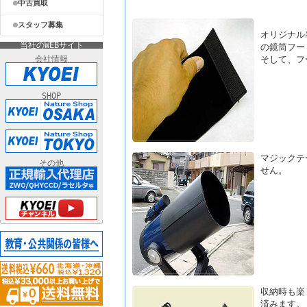
中古買取
スタッフ募集
オリジナル
当社のWEBサイト
の鏡筒フー
会社情報
そして、フ
SHOP
マジックテ
その他
せん。
収納時も楽
済みます。