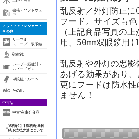
三脚・雲台
乱反射／外灯防止に
書籍・ソフトウェ
ア
フード。サイズも色
アウトドア・レジャー・
（上記商品写真の上から
その他
サーマル
用、50mm双眼鏡用(
スコープ・双眼鏡
顕微鏡
乱反射や外灯の悪影
レーザー距離計・
スピードガン
あげる効果があり、
単眼鏡・ルーペ
更にフードは防水性
その他
ません！
中古品
中古/在庫処分品
送料/代引手数料/配達日
時/お支払方法について