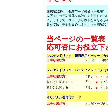
国際光器調べ 鏡筒フード外径（一覧表）
以下は、特定の個体を弊社にて測定したも
によりまして、スペックが以下と異なるも
計って頂く
事をお薦めします。（国際光器
当ページの一覧表
応可否にお役立下
ジムケンドリック 望遠鏡用ヒーター（カ
上手な選び方：
（上記ページ内
ジムケンドリック バーティノフマスク（
上手な選び方：
「あ」
≒
（下記
取付けに関する →
「い」
≦
（下記
取付けに関する →
「う」
≧
（下記
オリジナル巻付けフード
上手な選び方：
（上記ページ内