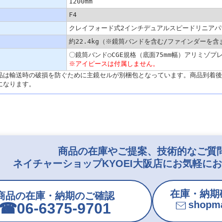
1200mm
F4
クレイフォード式2インチデュアルスピードリニアパ
約22.4kg（※鏡筒バンドを含む/ファインダーを含
〇鏡筒バンド○CGE規格（底面75mm幅）アリミゾプレ
※アイピースは付属しません。
品は輸送時の破損を防ぐために主鏡セルが別梱包となっています。商品到着後
になります。
商品の在庫やご提案、技術的なご質
ネイチャーショップKYOEI大阪店にお気軽に
在庫・納期
商品の在庫・納期のご確認
shopma
☎︎06-6375-9701