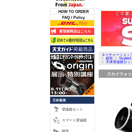
HOW TO ORDER
FAQ / Policy
新登録商品はこちら
ネイチャーショップ
>
鏡筒
>
SkyW
>
天体望遠鏡セッ
スカイウォッチ
天体観測
望遠鏡セット
スマート望遠鏡
鏡筒