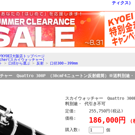
KYOEI大阪店トップページ
atcher(スカイウォッチャー)
ト
>
口径から選ぶ
>
反射
>
口径300～399mm
ャー Quattro 300P （30cmF4ニュートン反射鏡筒）※送料別途
スカイウォッチャー Quattro 30
料別途・ 代引き不可
定価:
255,750円(税込)
価格:
186,000円
(
購入数:
個