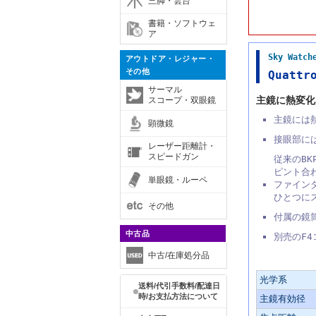
三脚・雲台
書籍・ソフトウェ
ア
Sky Wa
アウトドア・レジャー・
その他
Quatt
サーマル
主鏡に熱変化
スコープ・双眼鏡
主鏡には
顕微鏡
接眼部に
レーザー距離計・
スピードガン
従来のB
ピント合
単眼鏡・ルーペ
ファイン
ひとつに
その他
付属の鏡
中古品
別売のF
中古/在庫処分品
主な仕様
光学系
送料/代引手数料/配達日
時/お支払方法について
主鏡有効径