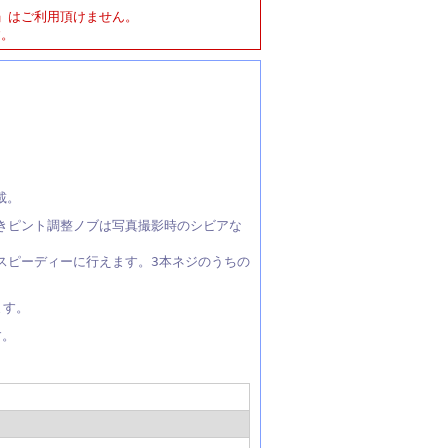
」はご利用頂けません。
す。
載。
付きピント調整ノブは写真撮影時のシビアな
もスピーディーに行えます。3本ネジのうちの
ます。
す。