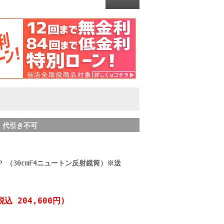
・ 代引き不可
0P （30cmF4ニュートン反射鏡筒）※送
税込 204,600円)