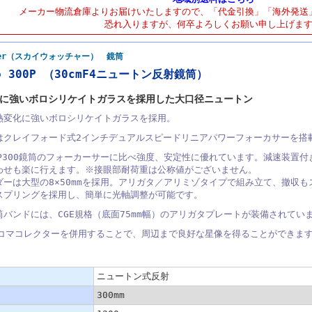
メーカー物流倉庫よりお届けいたしますので、「代金引換」「海外発送
恐れ入りますが、何卒よろしくお願い申し上げま
tcher（スカイウォッチャー） 鏡筒
ro 300P （30cmF4ニュートン反射鏡筒）
に強いボロシリケイトガラスを採用した大口径ニュートン
熱変化に強いボロシリケイトガラスを採用。
はクレイフォード式2インチデュアルスピードリニアパワーフォーカサーを搭
KP300鏡筒のフォーカーサーに比べ強度、安定性に優れています。減速装置
わせも楽に行えます。※接眼部耐荷重は公称値がございません。
ダーは大型の8×50mmを採用。アリガタ／アリミゾタイプで組み立て、撤収
スプリングを採用し、簡単に光軸調整が可能です。
筒バンドには、CGE規格（底面75mm幅）のアリガタプレートが装備されてい
4コマコレクターを併用することで、周辺まで良好な星像を得ることができま
ニュートン式反射
300mm