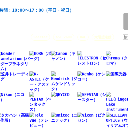
機材の製造・販売。協栄産業株式会社。昭和34年創業。
時間：10:00〜17：00（平日・祝日）
/
人気キーワード：
Seestar
ASI 2600
HAC
太陽望遠鏡