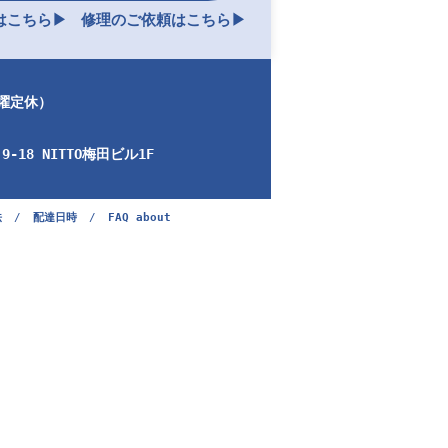
こちら▶︎
修理のご依頼はこちら▶︎
日曜定休）
-18 NITTO梅田ビル1F
法
/
配達日時
/
FAQ about