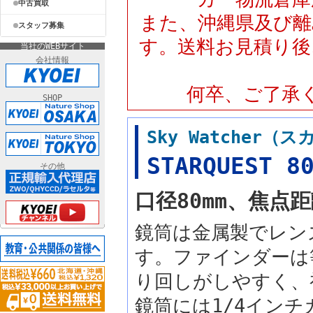
中古買取
また、沖縄県及び離
スタッフ募集
す。送料お見積り後
当社のWEBサイト
会社情報
何卒、ご了承
SHOP
Sky Watcher
STARQUEST
その他
口径80mm、焦点
鏡筒は金属製でレン
す。ファインダーは
り回しがしやすく、
鏡筒には1/4イン