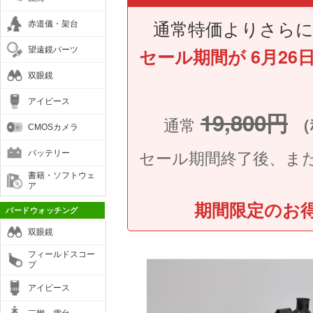
通常特価よりさら
赤道儀・架台
セール期間が 6月26
望遠鏡パーツ
双眼鏡
アイピース
19,800円
通常
（
CMOSカメラ
セール期間終了後、ま
バッテリー
書籍・ソフトウェ
ア
期間限定のお
バードウォッチング
双眼鏡
フィールドスコー
プ
アイピース