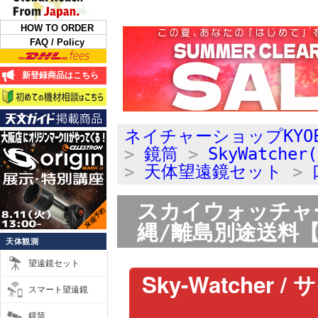
HOW TO ORDER
FAQ / Policy
新登録商品はこちら
ネイチャーショップKYO
>
鏡筒
>
SkyWatch
>
天体望遠鏡セット
>
スカイウォッチャー 
縄/離島別途送料【
天体観測
望遠鏡セット
Sky-Watcher
スマート望遠鏡
鏡筒