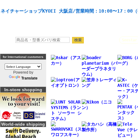
天体望遠鏡や本格双眼鏡、 天体観測・バードウオッチング機材の製造・販売。協栄産業株式会社。
ネイチャーショップKYOEI 大阪店/営業時間：10:00〜17：00
人気キーワード：
Seestar
for International customers
Powered by
Translate
In-store shopping
World-wide shipping