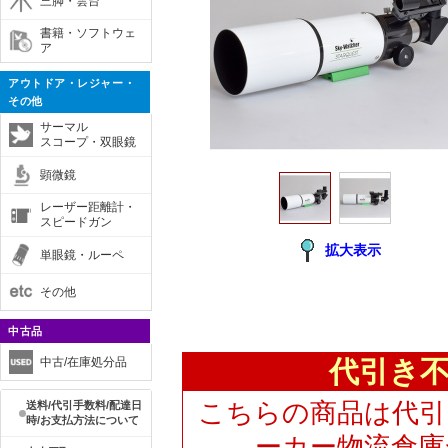
三脚・雲台
書籍・ソフトウェ
ア
アウトドア・レジャー・
その他
サーマル
スコープ・双眼鏡
顕微鏡
レーザー距離計・
スピードガン
拡大表示
単眼鏡・ルーペ
その他
中古品
代引き
中古/在庫処分品
こちらの商品は代引
送料/代引手数料/配達日
時/お支払方法について
ーカー物流倉庫