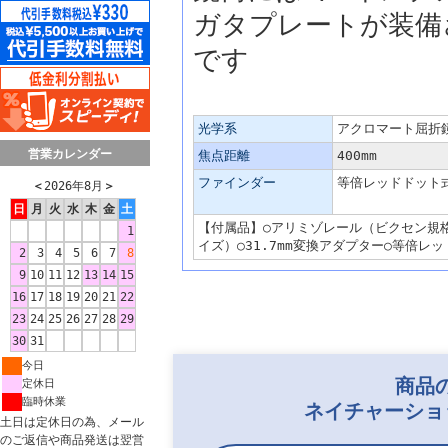
ガタプレートが装備
です
主な仕様
光学系
アクロマート屈折
営業カレンダー
焦点距離
400mm
ファインダー
等倍レッドドット
＜
2026年8月
＞
日
月
火
水
木
金
土
【付属品】○アリミゾレール（ビクセン規格）○
1
イズ）○31.7mm変換アダプター○等倍レ
2
3
4
5
6
7
8
9
10
11
12
13
14
15
16
17
18
19
20
21
22
23
24
25
26
27
28
29
30
31
今日
商品
定休日
臨時休業
ネイチャーショ
土日は定休日の為、メール
のご返信や商品発送は翌営