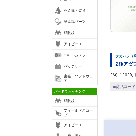
赤道儀・架台
望遠鏡パーツ
双眼鏡
アイピース
CMOSカメラ
タカハシ（
2種アダプ
バッテリー
FSQ-130
書籍・ソフトウェ
ア
■商品コー
バードウォッチング
双眼鏡
フィールドスコー
プ
アイピース