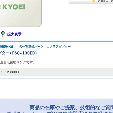
拡大表示
高橋製作所） 天体望遠鏡パーツ：カメラアダプター
ター(FSQ-130ED)
ED用直焦点補助リングです。
ド：
KP38003
商品の在庫やご提案、技術的なご質