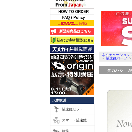
HOW TO ORDER
FAQ / Policy
新登録商品はこちら
ネイチャーショップ
>
望遠鏡パーツ
タカハシ 2種ア
天体観測
望遠鏡セット
スマート望遠鏡
鏡筒