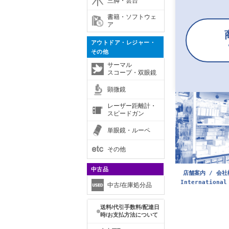
三脚・雲台
書籍・ソフトウェ
ア
アウトドア・レジャー・
その他
サーマル
スコープ・双眼鏡
顕微鏡
レーザー距離計・
スピードガン
単眼鏡・ルーペ
その他
中古品
店舗案内 / 会社
International
中古/在庫処分品
送料/代引手数料/配達日
時/お支払方法について