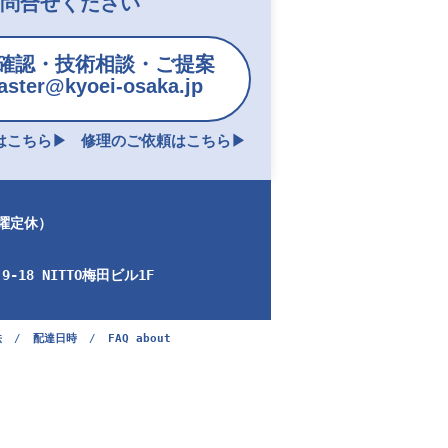
お問合せください
確認・技術相談・ご提案
ster@kyoei-osaka.jp
こちら▶︎
修理のご依頼はこちら▶︎
日曜定休）
-18 NITTO梅田ビル1F
法
/
配達日時
/
FAQ about