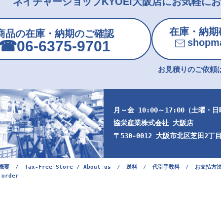
ネイチャーショップKYOEI大阪店にお気軽に
在庫・納期
商品の在庫・納期のご確認
shopma
☎︎06-6375-9701
お見積りのご依頼は
月～金 10:00～17:00（土曜・
協栄産業株式会社 大阪店
〒530-0012 大阪市北区芝田2丁目9
概要
/
Tax-Free Store / About us
/
送料
/
代引手数料
/
お支払方
 order