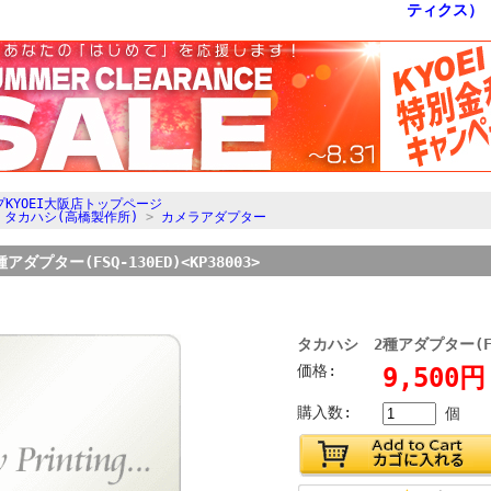
KYOEI大阪店トップページ
>
タカハシ(高橋製作所)
>
カメラアダプター
ダプター(FSQ-130ED)<KP38003>
タカハシ 2種アダプター(FSQ-
価格:
9,500
購入数:
個