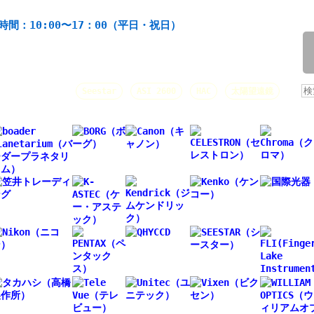
機材の製造・販売。協栄産業株式会社。昭和34年創業。
時間：10:00〜17：00（平日・祝日）
/
人気キーワード：
Seestar
ASI 2600
HAC
太陽望遠鏡