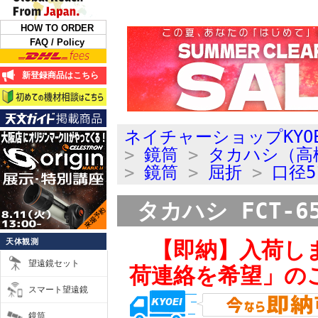
HOW TO ORDER
FAQ / Policy
新登録商品はこちら
ネイチャーショップKYO
>
鏡筒
>
タカハシ（高
>
鏡筒
>
屈折
>
口径5
タカハシ FCT-
天体観測
【即納】入荷し
望遠鏡セット
荷連絡を希望」の
スマート望遠鏡
鏡筒