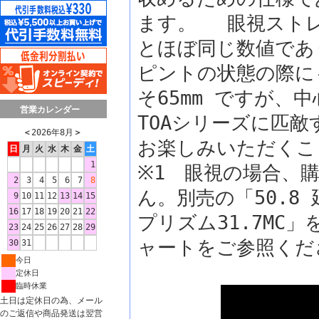
ます。 眼視ストレール
とほぼ同じ数値であ
ピントの状態の際に
そ65mm ですが、
営業カレンダー
TOAシリーズに匹
＜
2026年8月
＞
お楽しみいただくこ
日
月
火
水
木
金
土
1
※1 眼視の場合、
2
3
4
5
6
7
8
ん。別売の「50.8
9
10
11
12
13
14
15
16
17
18
19
20
21
22
プリズム31.7M
23
24
25
26
27
28
29
ャートをご参照くだ
30
31
今日
定休日
臨時休業
土日は定休日の為、メール
のご返信や商品発送は翌営