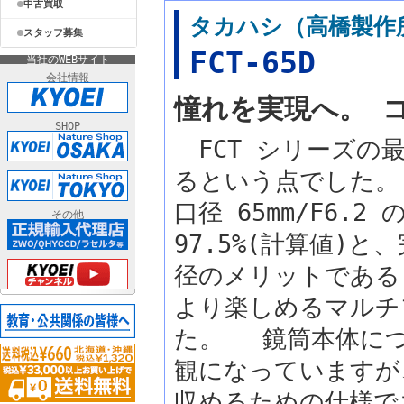
中古買取
タカハシ（高橋製作
スタッフ募集
FCT-65D
当社のWEBサイト
会社情報
憧れを実現へ。 
SHOP
FCT シリーズの
るという点でした。『
口径 65mm/F6
その他
97.5%(計算値)
径のメリットである
より楽しめるマルチ
た。 鏡筒本体につ
観になっていますが
収めるための仕様で