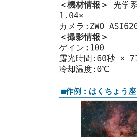
＜機材情報＞
光学系:
1.04×
カメラ:ZWO ASI6
＜撮影情報＞
ゲイン:100
露光時間:60秒 × 
冷却温度:0℃
■作例：はくちょう座