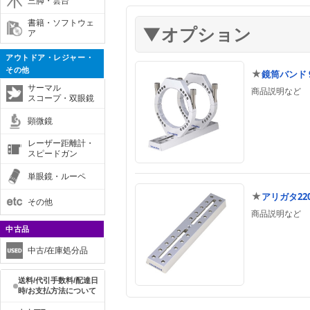
三脚・雲台
書籍・ソフトウェ
ア
アウトドア・レジャー・
その他
★
鏡筒バンド 9
サーマル
商品説明など
スコープ・双眼鏡
顕微鏡
レーザー距離計・
スピードガン
単眼鏡・ルーペ
★
アリガタ220
その他
商品説明など
中古品
中古/在庫処分品
送料/代引手数料/配達日
時/お支払方法について