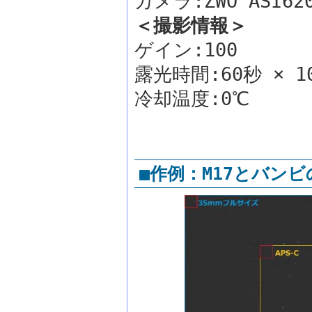
カメラ:ZWO ASI6
＜撮影情報＞
ゲイン:100
露光時間:60秒 × 1
冷却温度:0℃
■作例：M17とバンビ