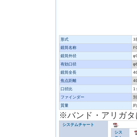
FCT-65D 主な仕様
形式
3
鏡筒名称
F
鏡筒外径
φ
有効口径
φ
鏡筒全長
4
焦点距離
4
口径比
1
ファインダー
別
質量
約
※バンド・アリガタ
システムチャート
シス