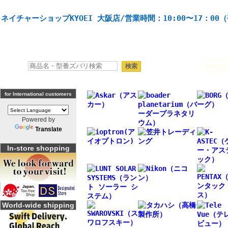
天体望遠鏡や本格双眼鏡、 天体観測・バードウオッチング機材の製造・販売。協栄産業株式会社。
ネイチャーショップKYOEI 大阪店/営業時間：10:00〜17：00
人気キーワード：
Seesta
for International customers
Powered by
Translate
In-store shopping
World-wide shipping