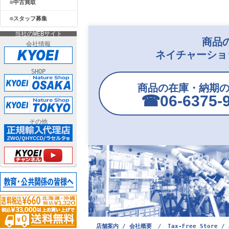
中古買取
スタッフ募集
当社のWEBサイト
商品
会社情報
ネイチャーショ
SHOP
商品の在庫・納期
☎︎06-6375-
その他
店舗案内 / 会社概要
/
Tax-Free Store / 