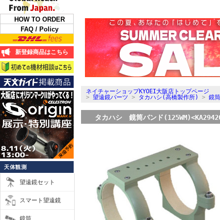
HOW TO ORDER
FAQ / Policy
新登録商品はこちら
ネイチャーショップKYOEI大阪店トップページ
>
望遠鏡パーツ
>
タカハシ(高橋製作所)
>
鏡筒
タカハシ 鏡筒バンド(125WM)<KA2942
天体観測
望遠鏡セット
スマート望遠鏡
鏡筒