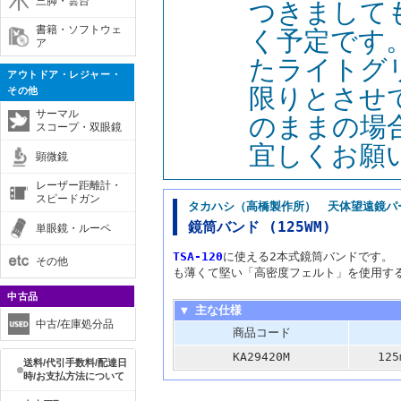
三脚・雲台
つきまして
書籍・ソフトウェ
く予定です
ア
たライトグ
アウトドア・レジャー・
限りとさせ
その他
サーマル
のままの場
スコープ・双眼鏡
宜しくお願
顕微鏡
レーザー距離計・
スピードガン
タカハシ（高橋製作所） 天体望遠鏡パ
鏡筒バンド (125WM)
単眼鏡・ルーペ
TSA-120
に使える2本式鏡筒バンドです。
その他
も薄くて堅い「高密度フェルト」を使用す
中古品
▼ 主な仕様
中古/在庫処分品
商品コード
KA29420M
12
送料/代引手数料/配達日
時/お支払方法について