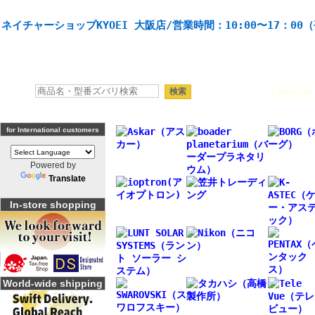
天体望遠鏡や本格双眼鏡、 天体観測・バードウオッチング機材の製造・販売。協栄産業株式会社。
ネイチャーショップKYOEI 大阪店/営業時間：10:00〜17：00
人気キーワード：
Seestar
for International customers
Powered by
Translate
In-store shopping
World-wide shipping