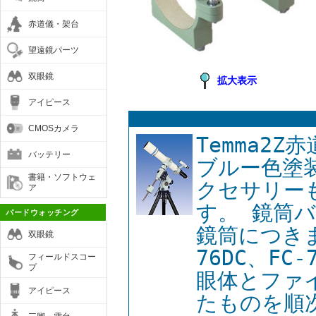
赤道儀・架台
望遠鏡パーツ
双眼鏡
拡大表示
アイピース
CMOSカメラ
Temma2
バッテリー
ブルー色塗
書籍・ソフトウェ
クセサリー
ア
す。 鏡筒
バードウォッチング
鏡筒につきまし
双眼鏡
76DC、FC-
フィールドスコー
プ
眼体とファ
アイピース
たものを順