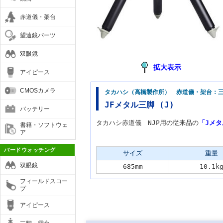
赤道儀・架台
望遠鏡パーツ
双眼鏡
拡大表示
アイピース
CMOSカメラ
タカハシ（高橋製作所） 赤道儀・架台：
JFメタル三脚 (J)
バッテリー
タカハシ赤道儀 NJP用の従来品の
「Jメタ
書籍・ソフトウェ
ア
主な仕様
バードウォッチング
サイズ
重量
双眼鏡
685mm
10.1k
フィールドスコー
プ
アイピース