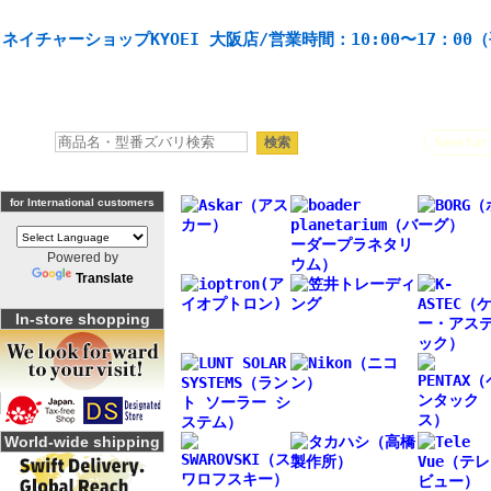
天体望遠鏡や本格双眼鏡、 天体観測・バードウオッチング機材の製造・販売。協栄産業株式会社。
ネイチャーショップKYOEI 大阪店/営業時間：10:00〜17：00
人気キーワード：
Seestar
for International customers
Powered by
Translate
In-store shopping
World-wide shipping