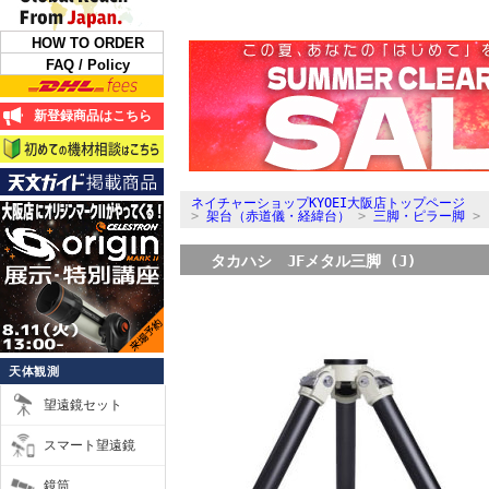
HOW TO ORDER
FAQ / Policy
新登録商品はこちら
ネイチャーショップKYOEI大阪店トップページ
>
架台（赤道儀・経緯台）
>
三脚・ピラー脚
>
タカハシ JFメタル三脚 (J)
天体観測
望遠鏡セット
スマート望遠鏡
鏡筒