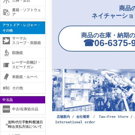
三脚・雲台
商品
書籍・ソフトウェ
ア
ネイチャーショ
アウトドア・レジャー・
その他
商品の在庫・納期
サーマル
☎︎06-6375-
スコープ・双眼鏡
顕微鏡
レーザー距離計・
スピードガン
単眼鏡・ルーペ
その他
中古品
中古/在庫処分品
店舗案内 / 会社概要
/
Tax-Free Store / 
International order
送料/代引手数料/配達日
時/お支払方法について