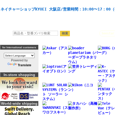
天体望遠鏡や本格双眼鏡、 天体観測・バードウオッチング機材の製造・販売。協栄産業株式会社。
ネイチャーショップKYOEI 大阪店/営業時間：10:00〜17：00
人気キーワード：
Seestar
for International customers
Powered by
Translate
In-store shopping
World-wide shipping