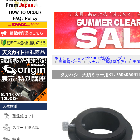
HOW TO ORDER
FAQ / Policy
新登録商品はこちら
ネイチャーショップKYOEI大阪店トップページ
>
望遠鏡パーツ
>
タカハシ(高橋製作所)
>
天
タカハシ 天頂ミラー用31.7AD<KA0011
天体観測
望遠鏡セット
スマート望遠鏡
鏡筒