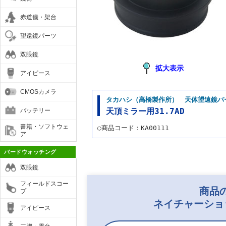
赤道儀・架台
望遠鏡パーツ
双眼鏡
拡大表示
アイピース
CMOSカメラ
タカハシ（高橋製作所） 天体望遠鏡パ
バッテリー
天頂ミラー用31.7AD
書籍・ソフトウェ
○商品コード：KA00111
ア
バードウォッチング
双眼鏡
フィールドスコー
商品
プ
ネイチャーショ
アイピース