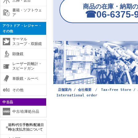
三脚・雲台
商品の在庫・納期
書籍・ソフトウェ
☎︎06-6375-
ア
アウトドア・レジャー・
その他
サーマル
スコープ・双眼鏡
顕微鏡
レーザー距離計・
スピードガン
単眼鏡・ルーペ
その他
店舗案内 / 会社概要
/
Tax-Free Store / 
International order
中古品
中古/在庫処分品
送料/代引手数料/配達日
時/お支払方法について