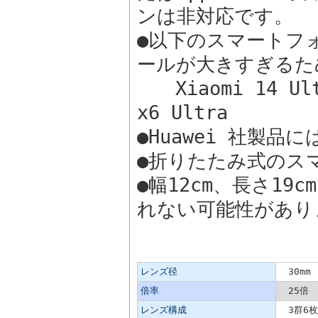
ンは非対応です。
●以下のスマートフ
ールが大きすぎるた
Xiaomi 14 Ultr
x6 Ultra
●Huawei 社製
●折りたたみ式のス
●幅12cm、長さ19
れない可能性があり
主な仕様
レンズ径
30mm
倍率
25倍
レンズ構成
3群6枚