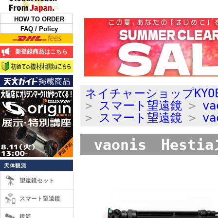
HOW TO ORDER
FAQ / Policy
新登録商品はこちら
ネイチャーショップKYO
>
スマート望遠鏡
>
va
>
スマート望遠鏡
>
va
vaonis Hes
天体観測
望遠鏡セット
スマート望遠鏡
鏡筒