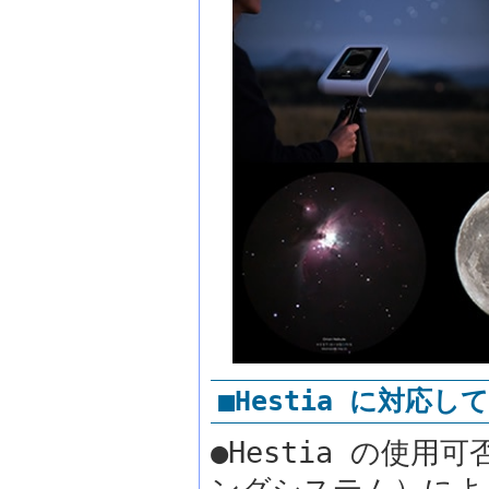
■Hestia に対応
●Hestia の使