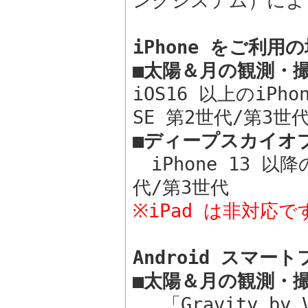
ングシステム）によ
iPhone をご利用
■太陽＆月の観測・
iOS16 以上のiPh
SE 第2世代/第3世
■ディープスカイオ
iPhone 13 以降
代/第3世代
※iPad は非対応で
Android スマ
■太陽＆月の観測・
「Gravity by 