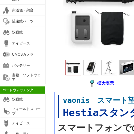
赤道儀・架台
望遠鏡パーツ
双眼鏡
アイピース
CMOSカメラ
バッテリー
書籍・ソフトウェ
ア
拡大表示
バードウォッチング
vaonis スマート
双眼鏡
フィールドスコー
Hestiaスタ
プ
アイピース
スマートフォンで