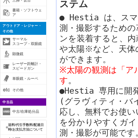
三脚・雲台
ステム
書籍・ソフトウェ
ア
● Hestia は
測・撮影するための
アウトドア・レジャー・
その他
ンを装着すると、内
サーマル
スコープ・双眼鏡
や太陽※など、天体
顕微鏡
ができます。
レーザー距離計・
※太陽の観測は「ア
スピードガン
す
。
単眼鏡・ルーペ
●Hestia 専用に開
その他
(グラヴィティ・バイ・
中古品
応し、無料でお使い
中古/在庫処分品
を分かりやすくガイ
送料/代引手数料/配達日
時/お支払方法について
測・撮影が可能です