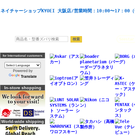
天体望遠鏡や本格双眼鏡、 天体観測・バードウオッチング機材の製造・販売。協栄産業株式会社。
ネイチャーショップKYOEI 大阪店/営業時間：10:00〜17：00
人気キーワード：
Seestar
for International customers
Powered by
Translate
In-store shopping
World-wide shipping