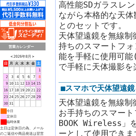
高性能SDガラスレン
ながら本格的な天体観
とのセットです。
天体望遠鏡を無線制
持ちのスマートフォ
営業カレンダー
能を手軽に使用可能
＜
2026年8月
＞
日
月
火
水
木
金
土
で手軽に天体撮影を
1
2
3
4
5
6
7
8
9
10
11
12
13
14
15
■スマホで天体望遠
16
17
18
19
20
21
22
23
24
25
26
27
28
29
天体望遠鏡を無線制
30
31
お手持ちのスマート
今日
定休日
BOOK Wirele
臨時休業
土日は定休日の為、メール
ーとして使用できま
のご返信や商品発送は翌営