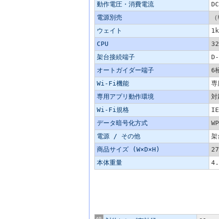
動作電圧・消費電流
D
電源別売
（
ウェイト
1k
CPU
32
架台接続端子
D
オートガイダー端子
6
Wi-Fi機能
専
専用アプリ動作環境
対
Wi-Fi規格
IE
データ暗号化方式
WP
電源 / その他
架
商品サイズ (W×D×H)
2
本体重量
4
主な仕様