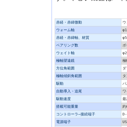
主な仕様
赤経・赤緯微動
ウ
ウォーム軸
φ
赤経・赤緯軸、材質
φ
ベアリング数
ボ
ウェイト軸
φ
極軸望遠鏡
極
方位角範囲
ダ
極軸傾斜角範囲
タ
駆動
パ
自動導入・追尾
ワ
駆動速度
最
搭載可能重量
約
コントローラ―接続端子
D
電源端子
U