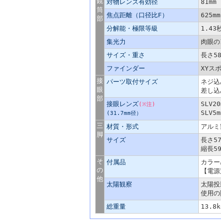
鏡
対物レンズ有効径
81m
筒
焦点距離（口径比F）
625m
部
分解能・極限等級
1.43
集光力
肉眼の
サイズ・重さ
長さ58
ファインダー
XYス
接
パーツ取付サイズ
ネジ込
眼
差し込
部
接眼レンズ
SLV2
(※注)
SLV5
(31.7mm径）
三
材質・形式
アルミ
脚
サイズ
長さ57
縮長59
そ
付属品
カラー
の
【電源
他
太陽観察
太陽投
使用の
総重量
13.8k