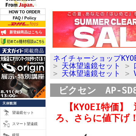
HOW TO ORDER
FAQ / Policy
新登録商品はこちら
ネイチャーショップKYO
>
天体望遠鏡セット
>
>
天体望遠鏡セット
>
ビクセン AP-SD8
天体観測
【KYOEI特価】
望遠鏡セット
ろ、さらに値下げ
スマート望遠鏡
鏡筒