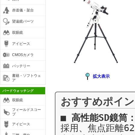
赤道儀・架台
望遠鏡パーツ
双眼鏡
アイピース
CMOSカメラ
バッテリー
書籍・ソフトウェ
拡大表示
ア
バードウォッチング
おすすめポイン
双眼鏡
フィールドスコー
プ
■
高性能SD鏡筒
アイピース
採用、焦点距離62