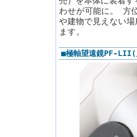
売）を本体に装着す
わせが可能に。 方
や建物で見えない場
ます。
■極軸望遠鏡PF-LI