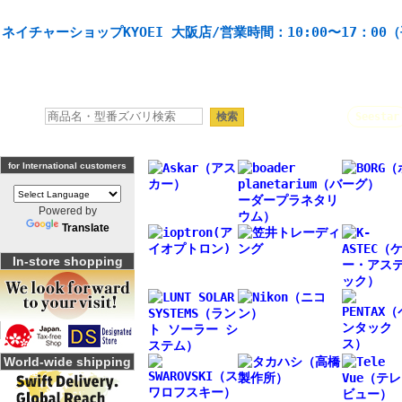
天体望遠鏡や本格双眼鏡、 天体観測・バードウオッチング機材の製造・販売。協栄産業株式会社。
ネイチャーショップKYOEI 大阪店/営業時間：10:00〜17：00
人気キーワード：
Seestar
for International customers
Powered by
Translate
In-store shopping
World-wide shipping