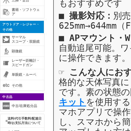
もおすすめです
三脚・雲台
書籍・ソフトウェ
■
撮影対応：
別売
ア
625mm→644mm
アウトドア・レジャー・
その他
■
APマウント・W
サーマル
スコープ・双眼鏡
自動追尾可能。ワ
顕微鏡
に操作できます。
レーザー距離計・
スピードガン
☞
こんな人にお
単眼鏡・ルーペ
格的な天体写真に
その他
です。素の状態の
中古品
キット
を使用する
中古/在庫処分品
マホアプリで操作
し、スマホから簡
送料/代引手数料/配達日
時/お支払方法について