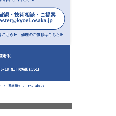
確認・技術相談・ご提案
ster@kyoei-osaka.jp
こちら▶︎
修理のご依頼はこちら▶︎
日曜定休）
-18 NITTO梅田ビル1F
法
/
配達日時
/
FAQ about