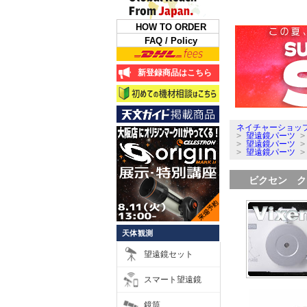
HOW TO ORDER
FAQ / Policy
新登録商品はこちら
ネイチャーショップ
>
望遠鏡パーツ
>
望遠鏡パーツ
>
望遠鏡パーツ
ビクセン ク
天体観測
望遠鏡セット
スマート望遠鏡
鏡筒