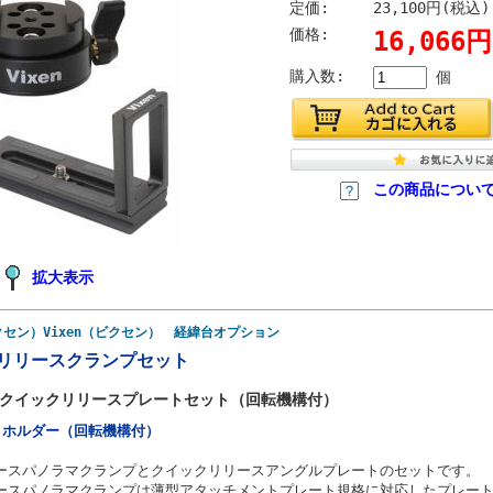
定価:
23,100円(税込)
価格:
16,066
購入数:
個
この商品につい
拡大表示
ビクセン）Vixen（ビクセン） 経緯台オプション
リリースクランプセット
クイックリリースプレートセット（回転機構付）
トホルダー（回転機構付）
ースパノラマクランプとクイックリリースアングルプレートのセットです。
ースパノラマクランプは薄型アタッチメントプレート規格に対応したプレー