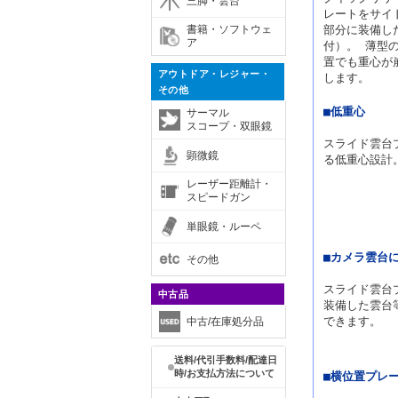
三脚・雲台
レートをサイ
書籍・ソフトウェ
部分に装備し
ア
付）。 薄型
置でも重心が
アウトドア・レジャー・
します。
その他
■低重心
サーマル
スコープ・双眼鏡
スライド雲台
顕微鏡
る低重心設計
レーザー距離計・
スピードガン
単眼鏡・ルーペ
■カメラ雲台
その他
スライド雲台プ
中古品
装備した雲台
できます。
中古/在庫処分品
送料/代引手数料/配達日
時/お支払方法について
■横位置プレ