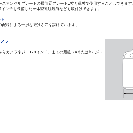
ースアングルプレートの横位置プレート1枚を単独で使用することもできます
/4インチを装備した天体望遠鏡鏡筒なども取付けできます。
ート
の配線による干渉を避ける穴を設けています。
カメラ
らカメラネジ（1/4インチ）までの距離（aまたはb）が10