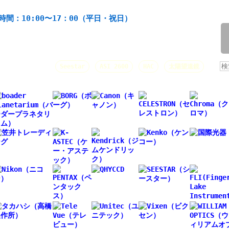
機材の製造・販売。協栄産業株式会社。昭和34年創業。
時間：10:00〜17：00（平日・祝日）
/
人気キーワード：
Seestar
ASI 2600
HAC
太陽望遠鏡