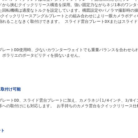
ドから挟むクイックリリース構造を採用。強い固定力ながらネジ1本のワンタ
た回転機構は適度なトルクを設定しています。構図設定やパノラマ撮影時の
のクイックリリースアングルプレートとの組み合わせにより一眼カメラボディ
崩れることなきく取付けできます。 スライド雲台プレートDXまたはスライ
プレートDD使用時、少ないカウンターウェイトでも重量バランスを合わせら
。ポラリエのポータビリティを損ないません。
に取付け可能
レートDD、スライド雲台プレートに加え、カメラネジ(1/4インチ、3/8イ
等への取付けにも対応します。 お手持ちのカメラ雲台をクイックリリース仕
ート