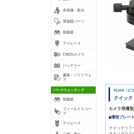
赤道儀・架台
望遠鏡パーツ
双眼鏡
アイピース
CMOSカメラ
バッテリー
書籍・ソフトウェ
ア
バードウォッチング
Vixen（
クイック
双眼鏡
カメラ用薄型
フィールドスコー
プ
■薄型プレー
アイピース
クイックリリ
クイックリリ