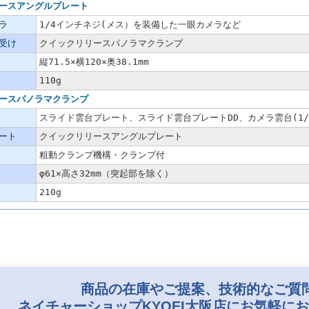
ースアングルプレート
ラ
1/4インチネジ(メス）を装備した一眼カメラなど
受け
クイックリリースパノラマクランプ
縦71.5×横120×奥38.1mm
110g
ースパノラマクランプ
スライド雲台プレート、スライド雲台プレートDD、カメラ雲台(1/4
ート
クイックリリースアングルプレート
粗動クランプ機構・クランプ付
φ61×高さ32mm（突起部を除く）
210g
商品の在庫やご提案、技術的なご質
ネイチャーショップKYOEI大阪店にお気軽に