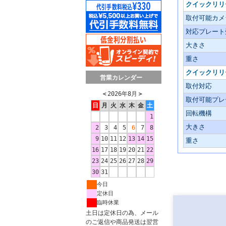
クイックリリ
取付可能カメ
対応プレート
大きさ
重さ
クイックリリ
営業カレンダー
取付対応
＜
2026年8月
＞
取付可能プレ
日
月
火
水
木
金
土
回転機構
1
大きさ
2
3
4
5
6
7
8
9
10
11
12
13
14
15
重さ
16
17
18
19
20
21
22
23
24
25
26
27
28
29
30
31
今日
定休日
臨時休業
土日は定休日の為、メール
のご返信や商品発送は翌営