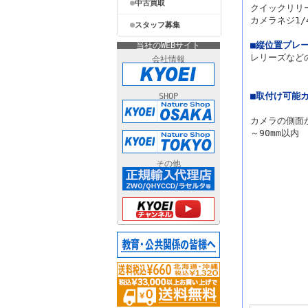
中古買取
クイックリリ
カメラネジ1
スタッフ募集
■縦位置プレ
当社のWEBサイト
レリーズなど
会社情報
■取付け可能
SHOP
カメラの側面か
～90mm以内
その他
主な仕様