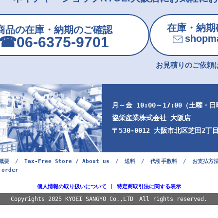
在庫・納期
商品の在庫・納期のご確認
shopma
☎︎06-6375-9701
お見積りのご依頼は
月～金 10:00～17:00（土曜・
協栄産業株式会社 大阪店
〒530-0012 大阪市北区芝田2丁目9
概要
/
Tax-Free Store / About us
/
送料
/
代引手数料
/
お支払方
 order
個人情報の取り扱いについて
|
特定商取引法に関する表示
Copyrights 2025 KYOEI SANGYO Co.,LTD All rights reserved.