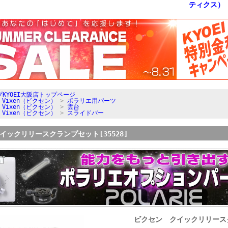
KYOEI大阪店トップページ
>
Vixen（ビクセン）
>
ポラリエ用パーツ
>
Vixen（ビクセン）
>
雲台
>
Vixen（ビクセン）
>
スライドバー
イックリリースクランプセット[35528]
ビクセン クイックリリースク