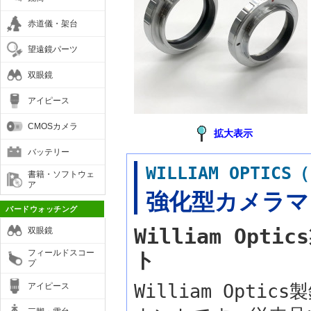
赤道儀・架台
望遠鏡パーツ
双眼鏡
アイピース
CMOSカメラ
拡大表示
バッテリー
WILLIAM OPT
書籍・ソフトウェ
ア
強化型カメラマウ
バードウォッチング
William Op
双眼鏡
フィールドスコー
ト
プ
William Opt
アイピース