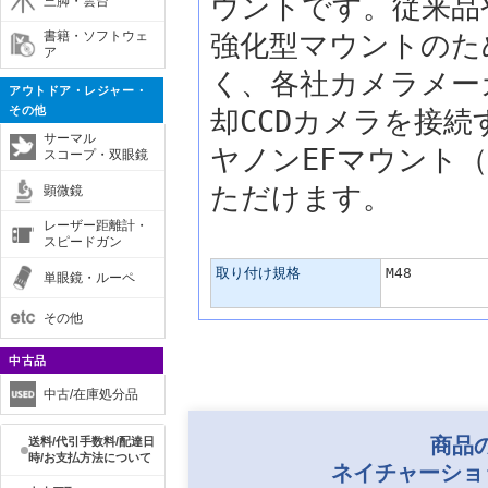
ウントです。従来品
三脚・雲台
書籍・ソフトウェ
強化型マウントのた
ア
く、各社カメラメー
アウトドア・レジャー・
その他
却CCDカメラを接
サーマル
ヤノンEFマウント（
スコープ・双眼鏡
ただけます。
顕微鏡
レーザー距離計・
スピードガン
主な仕様
取り付け規格
M48
単眼鏡・ルーペ
その他
中古品
中古/在庫処分品
商品
送料/代引手数料/配達日
時/お支払方法について
ネイチャーショ