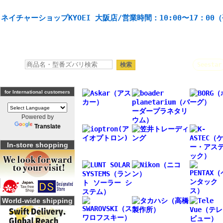
天体望遠鏡や本格双眼鏡、 天体観測・バードウオッチング機材の製造・販売。協栄産業株式会社。
ネイチャーショップKYOEI 大阪店/営業時間：10:00〜17：00
人気キーワード：
Seestar
for International customers
Powered by
Translate
In-store shopping
World-wide shipping