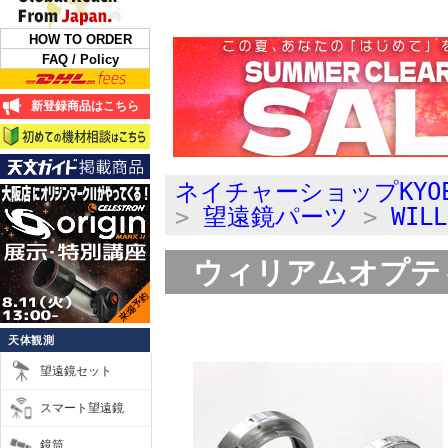
HOW TO ORDER
FAQ / Policy
新登録商品はこちら
ネイチャーショップKYO
>
望遠鏡パーツ
>
WI
ウィリアムオプテ
天体観測
望遠鏡セット
スマート望遠鏡
鏡筒