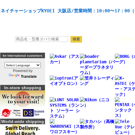
天体望遠鏡や本格双眼鏡、 天体観測・バードウオッチング機材の製造・販売。協栄産業株式会社。
ネイチャーショップKYOEI 大阪店/営業時間：10:00〜17：00
人気キーワード：
Seestar
for International customers
Powered by
Translate
In-store shopping
World-wide shipping