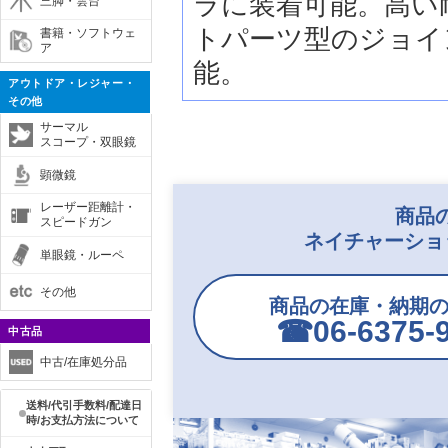
ラに装着可能。高い
三脚・雲台
トパーツ型のジョイ
書籍・ソフトウェ
ア
能。
アウトドア・レジャー・
その他
サーマル
スコープ・双眼鏡
顕微鏡
レーザー距離計・
商品
スピードガン
ネイチャーショ
単眼鏡・ルーペ
その他
商品の在庫・納期
☎︎06-6375-
中古品
中古/在庫処分品
送料/代引手数料/配達日
時/お支払方法について