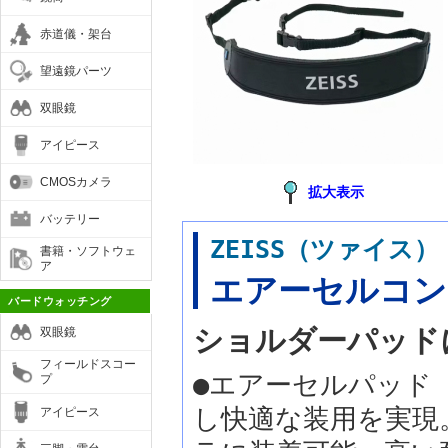
赤道儀・架台
望遠鏡パーツ
双眼鏡
アイピース
CMOSカメラ
拡大表示
バッテリー
ZEISS（ツァイス
書籍・ソフトウェ
ア
エアーセルコン
バードウォッチング
ショルダーパッド
双眼鏡
フィールドスコー
●エアーセルパッド
プ
し快適な装用を実現
アイピース