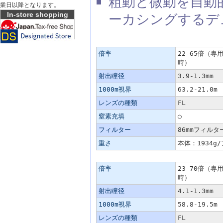
粗動と微動を自動
業日以降となります。
In-store shopping
ーカシングするデ
85FL/主な仕様
倍率
22-65倍（
時）
射出瞳径
3.9-1.3mm
1000m視界
63.2-21.0m
レンズの種類
FL
窒素充填
○
フィルター
86mmフィル
重さ
本体：1934g
95FL/主な仕様
倍率
23-70倍（
時）
射出瞳径
4.1-1.3mm
1000m視界
58.8-19.5m
レンズの種類
FL