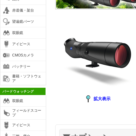
赤道儀・架台
望遠鏡パーツ
双眼鏡
アイピース
CMOSカメラ
バッテリー
書籍・ソフトウェ
ア
バードウォッチング
拡大表示
双眼鏡
フィールドスコー
プ
アイピース