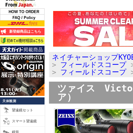
HOW TO ORDER
FAQ / Policy
新登録商品はこちら
ネイチャーショップKYO
>
フィールドスコープ
>
フィールドスコープ
ツァイス Victo
ア）
天体観測
望遠鏡セット
スマート望遠鏡
鏡筒