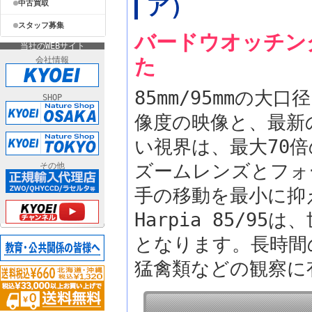
ア）
中古買取
スタッフ募集
バードウオッチン
当社のWEBサイト
た
会社情報
85mm/95mmの
SHOP
像度の映像と、最新
い視界は、最大70
ズームレンズとフォ
その他
手の移動を最小に抑え
Harpia 85/
となります。長時間
猛禽類などの観察に