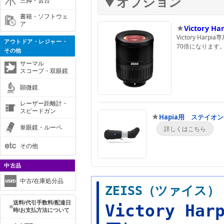
三脚・雲台
書籍・ソフトウェ
ア
★
Victory
Victory Harp
アウトドア・レジャー・
70倍になります
その他
サーマル
スコープ・双眼鏡
顕微鏡
レーザー距離計・
スピードガン
★
Hapia用 ステイオ
単眼鏡・ルーペ
その他
中古品
中古/在庫処分品
ZEISS（ツァイス
送料/代引手数料/配達日
Victory H
時/お支払方法について