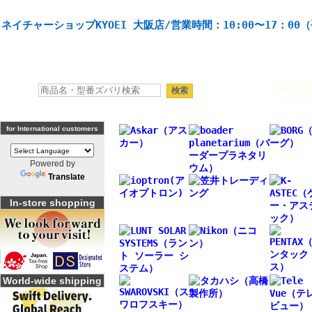
天体望遠鏡や本格双眼鏡、 天体観測・バードウオッチング機材の製造・販売。協栄産業株式会社。
ネイチャーショップKYOEI 大阪店/営業時間：10:00〜17：00
人気キーワード：
Seesta
for International customers
Powered by
Translate
In-store shopping
World-wide shipping