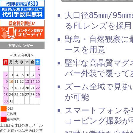
大口径85mm/9
るFLレンズを採
野鳥・自然観察に最
営業カレンダー
ースを用意
＜
2026年8月
＞
堅牢な高晶質マグ
日
月
火
水
木
金
土
1
バー外装で覆って
2
3
4
5
6
7
8
9
10
11
12
13
14
15
ズーム全域で見掛
16
17
18
19
20
21
22
が可能
23
24
25
26
27
28
29
30
31
スマートフォンを
今日
定休日
コーピング撮影が
臨時休業
土日は定休日の為、メール
のご返信や商品発送は翌営