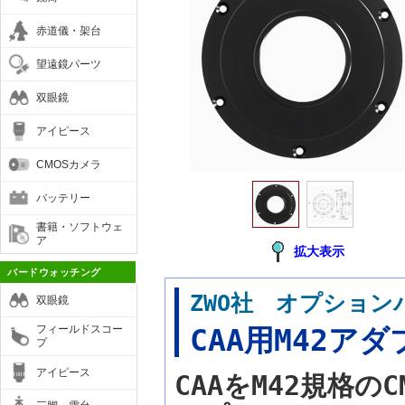
赤道儀・架台
望遠鏡パーツ
双眼鏡
アイピース
CMOSカメラ
バッテリー
書籍・ソフトウェ
ア
拡大表示
バードウォッチング
ZWO社 オプション
双眼鏡
フィールドスコー
CAA用M42アダ
プ
アイピース
CAAをM42規格