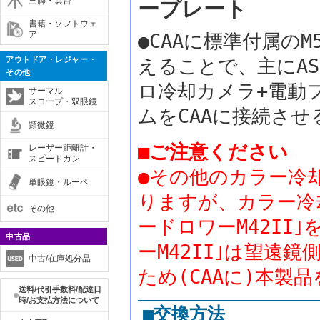
三脚・雲台
ープレート
書籍・ソフトウェ
ア
●CAAに標準付属の
アウトドア・レジャー・
えることで、主にASI2
その他
ロ冷却カメラ+電動
サーマル
スコープ・双眼鏡
ムをCAAに接続さ
顕微鏡
■ご注意ください
レーザー距離計・
スピードガン
●その他のカラー冷
単眼鏡・ルーペ
りますが、カラー冷
その他
ードロワーM42II
中古品
ーM42II｣は望遠鏡
中古/在庫処分品
ため(CAAに)本
送料/代引手数料/配達日
時/お支払方法について
■交換方法