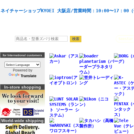
天体望遠鏡や本格双眼鏡、 天体観測・バードウオッチング機材の製造・販売。協栄産業株式会社。
ネイチャーショップKYOEI 大阪店/営業時間：10:00〜17：00
人気キーワード：
Seestar
for International customers
Powered by
Translate
In-store shopping
World-wide shipping