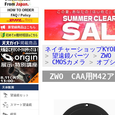
HOW TO ORDER
FAQ / Policy
新登録商品はこちら
ネイチャーショップKYO
>
望遠鏡パーツ
>
ZWO
>
CMOSカメラ
>
オプ
ZWO CAA用M42
天体観測
望遠鏡セット
スマート望遠鏡
鏡筒