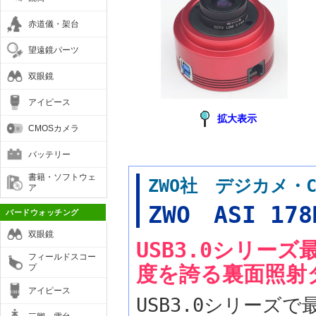
赤道儀・架台
望遠鏡パーツ
双眼鏡
アイピース
拡大表示
CMOSカメラ
バッテリー
書籍・ソフトウェ
ZWO社 デジカメ・
ア
ZWO ASI 178
バードウォッチング
双眼鏡
USB3.0シリー
フィールドスコー
度を誇る裏面照射タ
プ
アイピース
USB3.0シリーズ