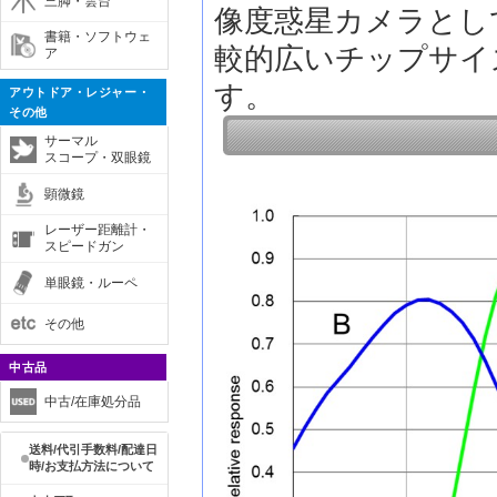
三脚・雲台
像度惑星カメラとし
書籍・ソフトウェ
較的広いチップサイ
ア
す。
アウトドア・レジャー・
その他
サーマル
スコープ・双眼鏡
顕微鏡
レーザー距離計・
スピードガン
単眼鏡・ルーペ
その他
中古品
中古/在庫処分品
送料/代引手数料/配達日
時/お支払方法について