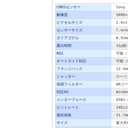
主な仕様
CMOSセンサー
Sony 
解像度
3096×
ピクセルサイズ
2.4×2
センサーサイズ
7.4×5
ダイアゴナル
8.92m
露出時間
32μ秒～
ROI
可能（※R
オートガイド対応
可能（S
フランジバック
12.5m
シャッター
ローリ
保護フィルター
ARコー
対応OS
Window
インターフェース
USB3.0
ビットレート
14bit
接続規格
31.7m
サイズ
最大外径6