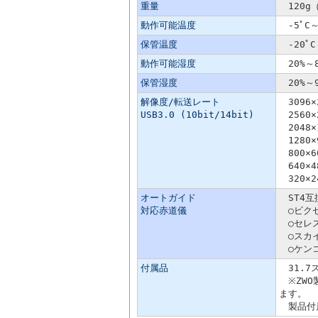
重量
120g
動作可能温度
-5ﾟC～
保管温度
-20ﾟC
動作可能湿度
20%～8
保管湿度
20%～9
解像度/転送レート
3096×
USB3.0 (10bit/14bit)
2560×
2048×1
1280×
800×60
640×48
320×24
オートガイド
ST4互
対応赤道儀
○ビクセン
○セレスト
○スカイウ
○ケンコー
付属品
31.7ス
※ZWO
ます。
製品付属