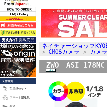
HOW TO ORDER
FAQ / Policy
新登録商品はこちら
ネイチャーショップKYO
>
CMOSカメラ
>
カメ
ZWO ASI 1
天体観測
望遠鏡セット
スマート望遠鏡
鏡筒