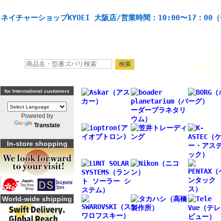
天体望遠鏡や本格双眼鏡、 天体観測・バードウオッチング機材の製造・販売。協栄産業株式会社。
ネイチャーショップKYOEI 大阪店/営業時間：10:00〜17：00
人気キーワード：
Seestar
for International customers
Powered by
Translate
In-store shopping
World-wide shipping