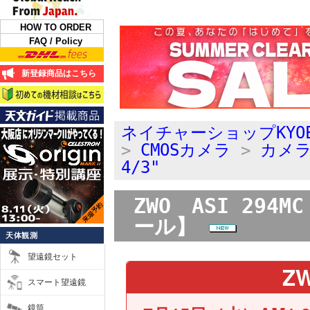
HOW TO ORDER
FAQ / Policy
新登録商品はこちら
ネイチャーショップKYO
>
CMOSカメラ
>
カメ
4/3"
ZWO ASI 29
ール】
天体観測
望遠鏡セット
Z
スマート望遠鏡
鏡筒