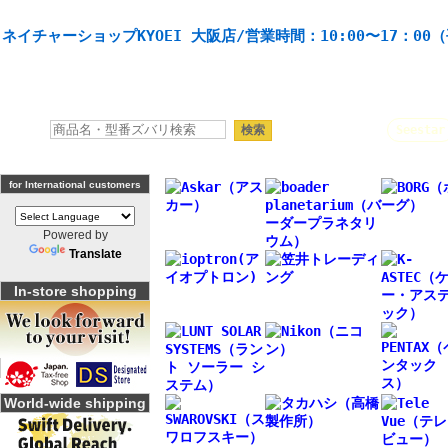
天体望遠鏡や本格双眼鏡、 天体観測・バードウオッチング機材の製造・販売。協栄産業株式会社。
ネイチャーショップKYOEI 大阪店/営業時間：10:00〜17：00
人気キーワード：
Seestar
for International customers
Powered by
Translate
In-store shopping
World-wide shipping