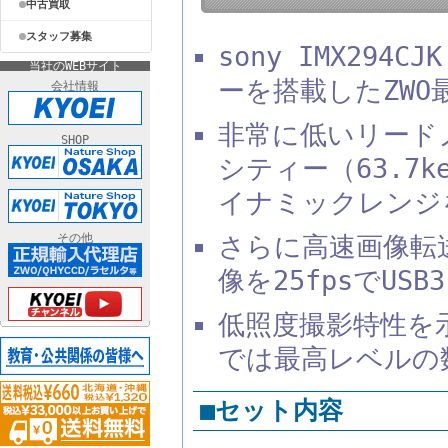
中古買取
スタッフ募集
sony IMX29
当社のWEBサイト
ーを搭載したZWO
会社情報
非常に低いリードノイ
SHOP
シティー（63.7
イナミックレンジを
その他
さらに高速画像転送
像を25fpsでUSB
低照度撮影特性を示す
では最高レベルの
■セット内容