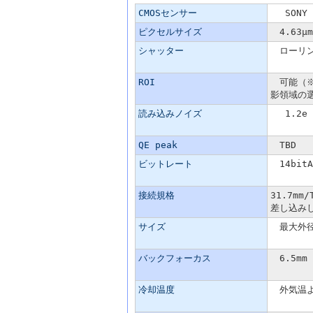
CMOSセンサー
SONY I
ピクセルサイズ
4.63μm
シャッター
ローリン
ROI
可能（※RO
影領域の
読み込みノイズ
1.2e @
QE peak
TBD
ビットレート
14bitA
接続規格
31.7mm/
差し込み
サイズ
最大外径6
バックフォーカス
6.5mm
冷却温度
外気温よ