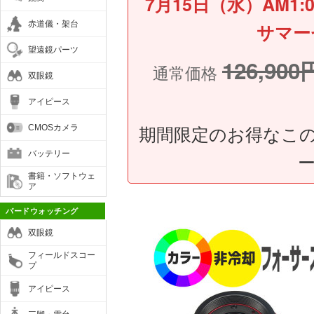
7月15日（水）AM1:
赤道儀・架台
サマー
望遠鏡パーツ
126,900
通常価格
双眼鏡
アイピース
期間限定のお得なこの
CMOSカメラ
バッテリー
書籍・ソフトウェ
ア
バードウォッチング
双眼鏡
フィールドスコー
プ
アイピース