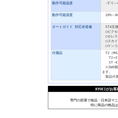
動作可能温度
-5ﾟC～4
動作可能湿度
20%～8
オートガイド 対応赤道儀
ST4互
○ビクセン：
○セレスト
○スカイウ
○ケンコー：
付属品
T2（M4
T2→31
ST-4互
※ZWO
ます。
製品付属
KYOEIが
専門の部署で検品・日本語マニ
特に商品の検品は