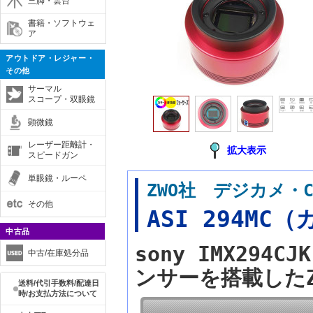
三脚・雲台
書籍・ソフトウェ
ア
アウトドア・レジャー・
その他
サーマル
スコープ・双眼鏡
顕微鏡
レーザー距離計・
拡大表示
スピードガン
単眼鏡・ルーペ
ZWO社 デジカメ・
その他
ASI 294M
中古品
sony IMX29
中古/在庫処分品
ンサーを搭載したZ
送料/代引手数料/配達日
時/お支払方法について