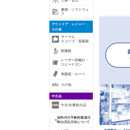
三脚・雲台
書籍・ソフトウェ
ア
アウトドア・レジャー・
その他
サーマル
スコープ・双眼鏡
顕微鏡
レーザー距離計・
スピードガン
単眼鏡・ルーペ
その他
中古品
中古/在庫処分品
送料/代引手数料/配達日
時/お支払方法について