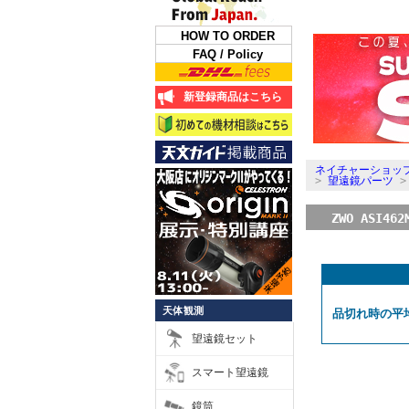
HOW TO ORDER
FAQ / Policy
新登録商品はこちら
ネイチャーショップ
>
望遠鏡パーツ
ZWO ASI
天体観測
品切れ時の平
望遠鏡セット
スマート望遠鏡
鏡筒