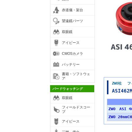
赤道儀・架台
望遠鏡パーツ
双眼鏡
アイピース
CMOSカメラ
バッテリー
書籍・ソフトウェ
ア
ZWO社 フ
バードウォッチング
ASI46
双眼鏡
フィールドスコー
ZWO ASI 4
プ
ZWO 20nm
アイピース