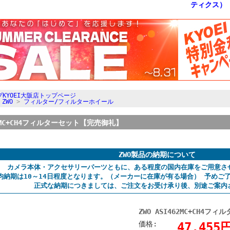
KYOEI大阪店トップページ
>
ZWO
>
フィルター/フィルターホイール
462MC+CH4フィルターセット【完売御礼】
ZWO製品の納期について
カメラ本体・アクセサリーパーツともに、ある程度の国内在庫をご用意さ
均納期は10～14日程度となります。（メーカーに在庫が有る場合） 予めご
正式な納期につきましては、ご注文をお受け承り後、別途ご案内
ZWO ASI462MC+CH4
価格:
47,45