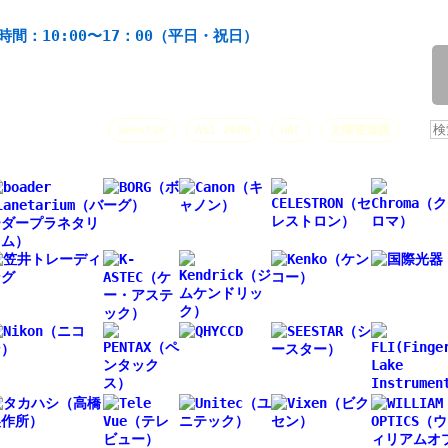
機材の製造・販売。協栄産業株式会社。昭和34年創業。
時間：10:00〜17：00（平日・祝日）
/
人気キーワード：
Seestar
ASI 2600
HAC
太陽望遠鏡