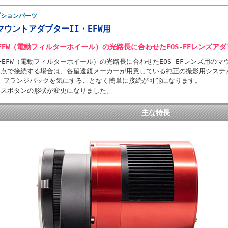
プションパーツ
FマウントアダプターII・EFW用
MM+EFW（電動フィルターホイール）の光路長に合わせたEOS-EFレンズア
0MM+EFW（電動フィルターホイール）の光路長に合わせたEOS-EFレンズ用の
焦点で接続する場合は、各望遠鏡メーカーが用意している純正の撮影用システム
、フランジバックを気にすることなく簡単に接続が可能になります。
ースボタンの形状が変更になりました。
主な特長