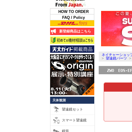
HOW TO ORDER
FAQ / Policy
新登録商品はこちら
ネイチャーショップ
>
望遠鏡パーツ
ZWO EOS-
天体観測
望遠鏡セット
スマート望遠鏡
鏡筒