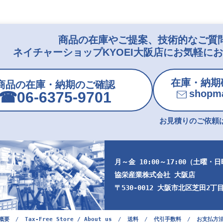
商品の在庫やご提案、技術的なご質
ネイチャーショップKYOEI大阪店にお気軽に
在庫・納期
商品の在庫・納期のご確認
shopma
☎︎06-6375-9701
お見積りのご依頼は
月～金 10:00～17:00（土曜・
協栄産業株式会社 大阪店
〒530-0012 大阪市北区芝田2丁目9
概要
/
Tax-Free Store / About us
/
送料
/
代引手数料
/
お支払方