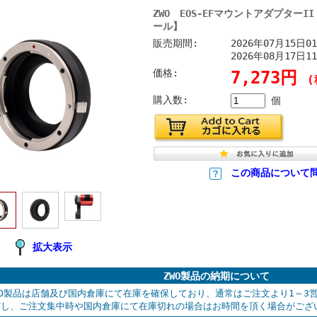
ZWO EOS-EFマウントアダプターII・
ール】
販売期間:
2026年07月15日0
2026年08月17日1
価格:
7,273円
(
購入数:
個
この商品について
拡大表示
ZWO製品の納期について
WO製品は店舗及び国内倉庫にて在庫を確保しており、通常はご注文より1～3
だし、ご注文集中時や国内倉庫にて在庫切れの場合はお時間を頂く場合がござ