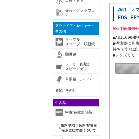
三脚・雲台
ZWO社 オ
書籍・ソフトウェ
ア
EOS-E
アウトドア・レジャー・
ASI1600
その他
●ASI160
サーマル
●望遠鏡に直
スコープ・双眼鏡
持ちであれば
顕微鏡
●レンズリリ
レーザー距離計・
スピードガン
単眼鏡・ルーペ
その他
中古品
中古/在庫処分品
送料/代引手数料/配達日
時/お支払方法について