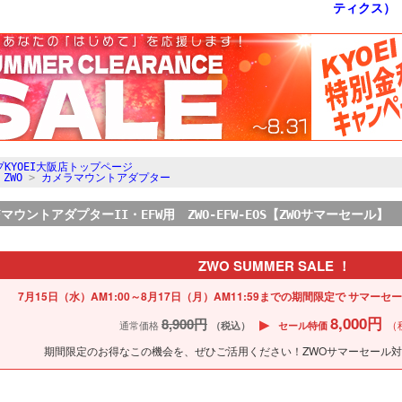
KYOEI大阪店トップページ
>
ZWO
>
カメラマウントアダプター
EFマウントアダプターII・EFW用 ZWO-EFW-EOS【ZWOサマーセール】
ZWO SUMMER SALE ！
7月15日（水）AM1:00～8月17日（月）AM11:59までの期間限定で
サマーセー
8,000円
8,900円
▶
（
通常価格
（税込）
セール特価
期間限定のお得なこの機会を、ぜひご活用ください！ZWOサマーセール