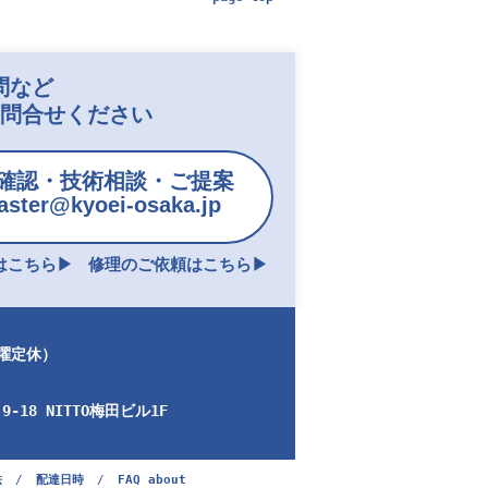
問など
お問合せください
確認・技術相談・ご提案
ster@kyoei-osaka.jp
こちら▶︎
修理のご依頼はこちら▶︎
日曜定休）
-18 NITTO梅田ビル1F
法
/
配達日時
/
FAQ about