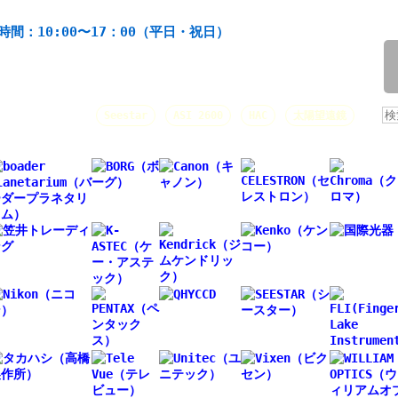
機材の製造・販売。協栄産業株式会社。昭和34年創業。
時間：10:00〜17：00（平日・祝日）
/
人気キーワード：
Seestar
ASI 2600
HAC
太陽望遠鏡