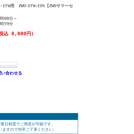
EFW用 ZWO-EFW-EOS【ZWOサマーセ
1時00分～
1時59分
税込 8,000円)
問い合わせる
営業日程度でご用意が可能です。
いますので何卒ご了承ください。